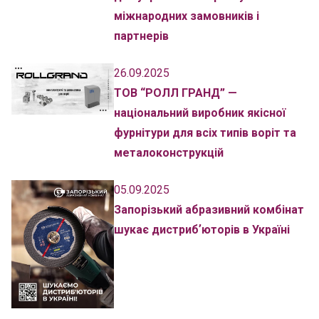
міжнародних замовників і
партнерів
26.09.2025
ТОВ “РОЛЛ ГРАНД” —
національний виробник якісної
фурнітури для всіх типів воріт та
металоконструкцій
05.09.2025
Запорізький абразивний комбінат
шукає дистрибʼюторів в Україні