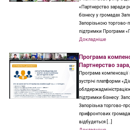
«Партнерство заради р
бізнесу у громадах Зап
Запорізькою торгово-
підтримки Програми «П
Докладніше
Програма компенса
Партнерство зарад
Програма компенсації 
зустрічі платформи «Ді
облдержадміністрацією
підтримки бізнесу: Зап
Запорізька торгово-пр
прифронтових громадах
відбудеться […]
Докладніше