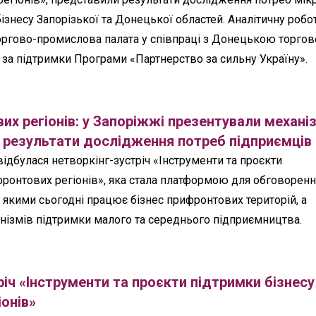
ізнесу Запорізької та Донецької областей. Аналітичну робо
оргово-промислова палата у співпраці з Донецькою торгов
а підтримки Програми «Партнерство за сильну Україну».
их регіонів: у Запоріжжі презентували механі
 результати дослідження потреб підприємців
відбулася нетворкінг-зустріч «Інструменти та проєкти
фронтових регіонів», яка стала платформою для обговоренн
з якими сьогодні працює бізнес прифронтових територій, а
нізмів підтримки малого та середнього підприємництва.
річ «Інструменти та проєкти підтримки бізнесу
онів»