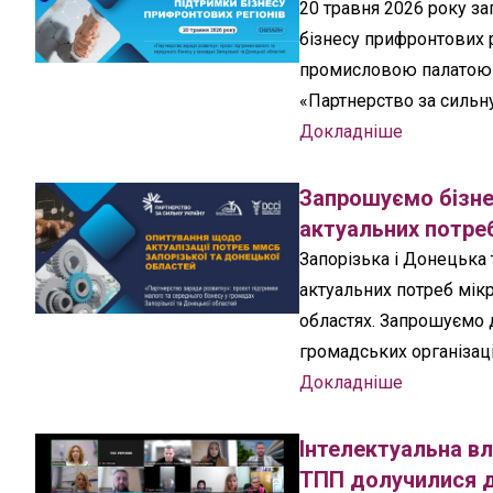
20 травня 2026 року за
бізнесу прифронтових р
промисловою палатою 
«Партнерство за сильну
Докладніше
Запрошуємо бізне
актуальних потреб
Запорізька і Донецька
актуальних потреб мікр
областях. Запрошуємо д
громадських організаці
Докладніше
Інтелектуальна вл
ТПП долучилися до