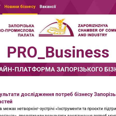
ї
Новини бізнесу
Вакансії
PRO_Business
АЙН-ПЛАТФОРМА ЗАПОРІЗЬКОГО БІЗ
ультати дослідження потреб бізнесу Запорізь
астей
 в межах нетворкінг-зустрічі «Інструменти та проєкти підтр
егіонів», представили результати дослідження потреб мікр