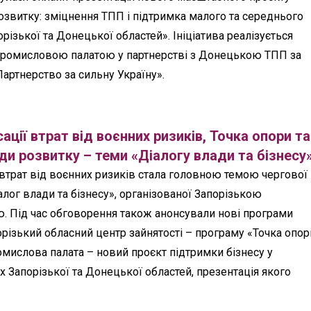
озвитку: зміцнення ТПП і підтримка малого та середнього
орізької та Донецької областей». Ініціатива реалізується
промисловою палатою у партнерстві з Донецькою ТПП за
артнерство за сильну Україну».
ції втрат від воєнних ризиків, Точка опори та
и розвитку – теми «Діалогу влади та бізнесу
втрат від воєнних ризиків стала головною темою чергової
алог влади та бізнесу», організованої Запорізькою
. Під час обговорення також анонсували нові програми
орізький обласний центр зайнятості – програму «Точка опори
омислова палата – новий проєкт підтримки бізнесу у
 Запорізької та Донецької областей, презентація якого