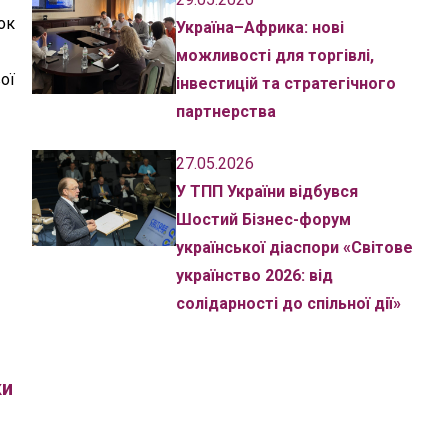
ок
Україна–Африка: нові
можливості для торгівлі,
ої
інвестицій та стратегічного
партнерства
27.05.2026
У ТПП України відбувся
Шостий Бізнес-форум
української діаспори «Світове
українство 2026: від
солідарності до спільної дії»
ки