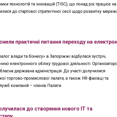
мки технологій та інновацій (TISC), що понад рік працює на 
илися до стартової стратегічної сесії щодо розвитку мереж
снили практичні питання переходу на електрон
лог влади та бізнесу» в Запоріжжі відбулася зустріч,
ню електронного обліку трудової діяльності. Організатор
бласна державна адміністрація. До участі долучилися
ої торгово-промислової палати, а також HR-фахівці та
лужб компаній – членів Палати.
олучилася до створення нового ІТ та
стеру