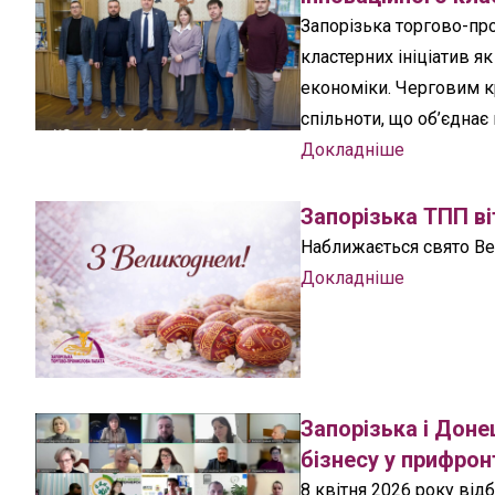
Запорізька торгово-пр
кластерних ініціатив я
економіки. Черговим кр
спільноти, що об’єднає
Докладніше
Запорізька ТПП ві
Наближається свято Вел
Докладніше
Запорізька і Дон
бізнесу у прифро
8 квітня 2026 року ві