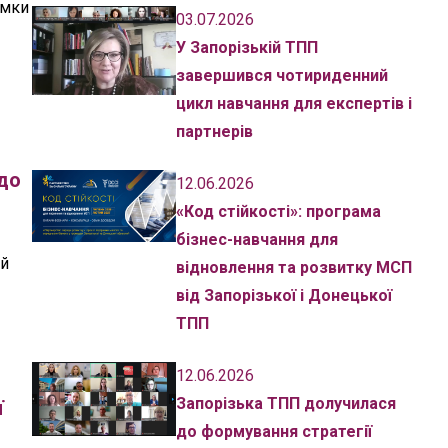
имки
03.07.2026
У Запорізькій ТПП
завершився чотириденний
цикл навчання для експертів і
партнерів
до
12.06.2026
«Код стійкості»: програма
бізнес-навчання для
ій
відновлення та розвитку МСП
від Запорізької і Донецької
ТПП
12.06.2026
Запорізька ТПП долучилася
ї
до формування стратегії