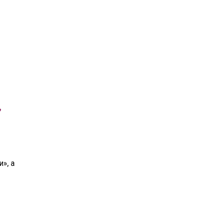
»
», а