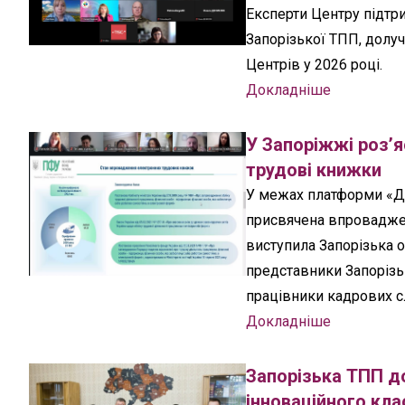
Експерти Центру підтри
Запорізької ТПП, долуч
Центрів у 2026 році.
Докладніше
У Запоріжжі роз’я
трудові книжки
У межах платформи «Діа
присвячена впроваджен
виступила Запорізька о
представники Запорізьк
працівники кадрових с
Докладніше
Запорізька ТПП д
інноваційного кла