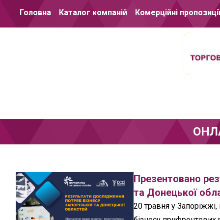
Перейти до вмісту
Головна
Каталог компаній
Комерційні пропозиці
ОНЛ
Презентовано рез
та Донецької обл
20 травня у Запоріжжі,
бізнесу прифронтових р