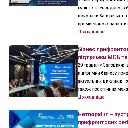
малого та середнього б
виконали Запорізька т
промисловою палатою з
Докладніше
Бізнес прифронтов
підтримки МСБ та
20 травня у Запоріжжі 
підтримки бізнесу при
актуальних викликів, і
також практичних меха
Докладніше
Нетворкінг – зуст
прифронтових регі