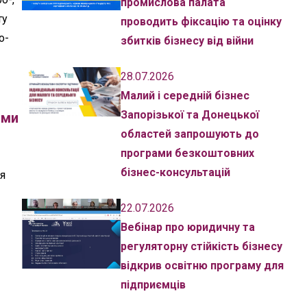
промислова палата
ту
проводить фіксацію та оцінку
о-
збитків бізнесу від війни
28.07.2026
Малий і середній бізнес
Запорізької та Донецької
зми
областей запрошують до
програми безкоштовних
бізнес-консультацій
я
22.07.2026
Вебінар про юридичну та
регуляторну стійкість бізнесу
відкрив освітню програму для
підприємців