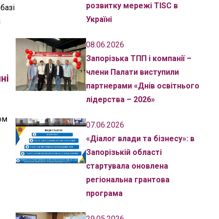
розвитку мережі TISC в
базі
Україні
і
08.06.2026
Запорізька ТПП і компанії –
члени Палати виступили
ні
партнерами «Днів освітнього
лідерства – 2026»
ом
07.06.2026
«Діалог влади та бізнесу»: в
Запорізькій області
стартувала оновлена
регіональна грантова
програма
29.05.2026