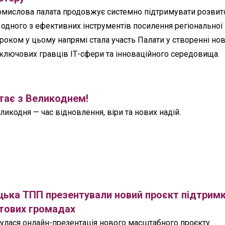
омислова палата продовжує системно підтримувати розвит
к одного з ефективних інструментів посилення регіональної
оком у цьому напрямі стала участь Палати у створенні нов
 ключових гравців ІТ-сфери та інноваційного середовища.
тає з Великоднем!
икодня — час відновлення, віри та нових надій.
ецька ТПП презентували новий проєкт підтрим
нтових громадах
дбулася онлайн-презентація нового масштабного проєкту