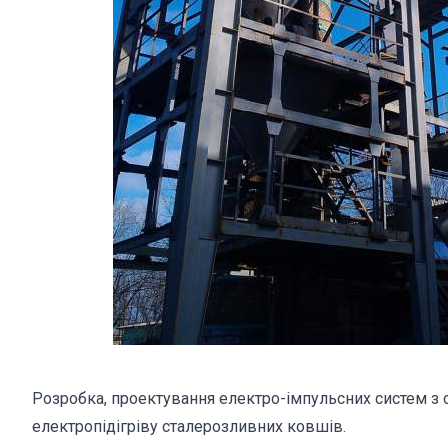
Розробка, проектування електро-імпульсних систем з 
електропідігріву сталерозливних ковшів.