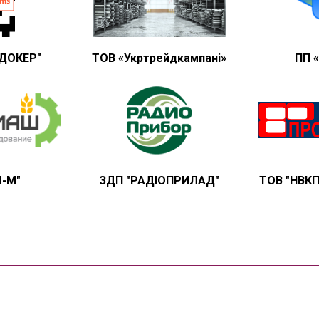
ДОКЕР"
ТОВ «Укртрейдкампані»
ПП 
Л-М"
ЗДП "РАДІОПРИЛАД"
ТОВ "НВК