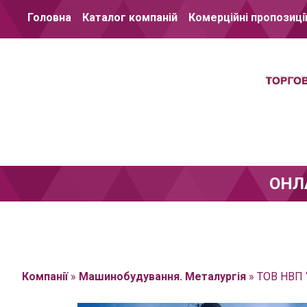
Перейти до вмісту
Головна
Каталог компаній
Комерційні пропозиці
ОНЛ
Компанії
»
Машинобудування. Металургія
»
ТОВ НВП 