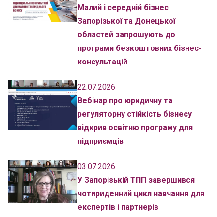
Малий і середній бізнес
Запорізької та Донецької
областей запрошують до
програми безкоштовних бізнес-
консультацій
22.07.2026
Вебінар про юридичну та
регуляторну стійкість бізнесу
відкрив освітню програму для
підприємців
03.07.2026
У Запорізькій ТПП завершився
чотириденний цикл навчання для
експертів і партнерів