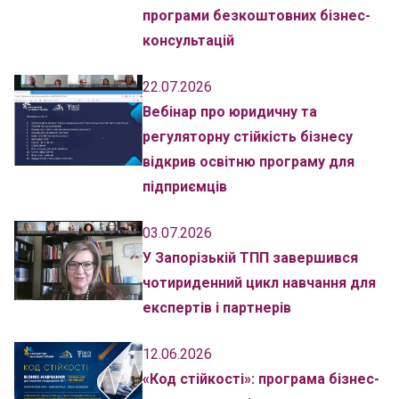
програми безкоштовних бізнес-
консультацій
22.07.2026
Вебінар про юридичну та
регуляторну стійкість бізнесу
відкрив освітню програму для
підприємців
03.07.2026
У Запорізькій ТПП завершився
чотириденний цикл навчання для
експертів і партнерів
12.06.2026
«Код стійкості»: програма бізнес-