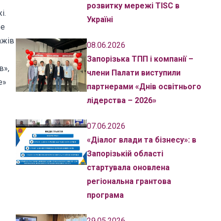
розвитку мережі TISC в
і.
Україні
же
ажів
08.06.2026
Запорізька ТПП і компанії –
в»,
члени Палати виступили
e»
партнерами «Днів освітнього
лідерства – 2026»
07.06.2026
«Діалог влади та бізнесу»: в
Запорізькій області
стартувала оновлена
регіональна грантова
програма
29.05.2026