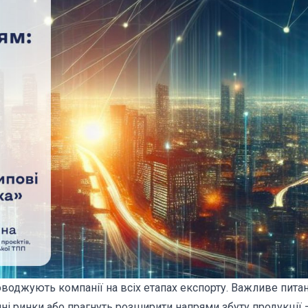
оводжують компанії на всіх етапах експорту. Важливе пита
шні ринки або прагнуть розширити напрями збуту продукції 