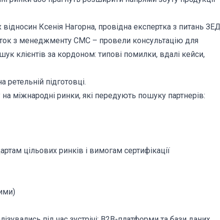
 відносин Ксенія Нагорна, провідна експертка з питань ЗЕ
нток з менеджменту СМС – провели консультацію для
шук клієнтів за кордоном: типові помилки, вдалі кейси,
а ретельній підготовці.
 на міжнародні ринки, які передують пошуку партнерів:
дартам цільових ринків і вимогам сертифікації
ими)
лізувались під час зустрічі: В2В-платформи та бази даних