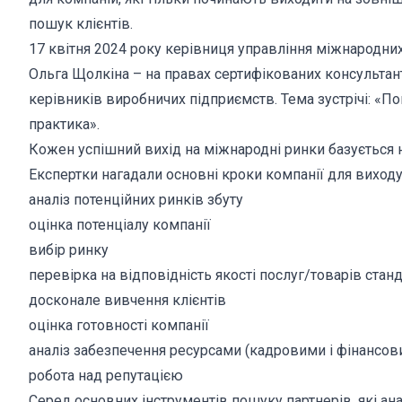
пошук клієнтів.
17 квітня 2024 року керівниця управління міжнародних
Ольга Щолкіна – на правах сертифікованих консульта
керівників виробничих підприємств. Тема зустрічі: «По
практика».
Кожен успішний вихід на міжнародні ринки базується н
Експертки нагадали основні кроки компанії для виходу
аналіз потенційних ринків збуту
оцінка потенціалу компанії
вибір ринку
перевірка на відповідність якості послуг/товарів стан
досконале вивчення клієнтів
оцінка готовності компанії
аналіз забезпечення ресурсами (кадровими і фінансов
робота над репутацією
Серед основних інструментів пошуку партнерів, які ана