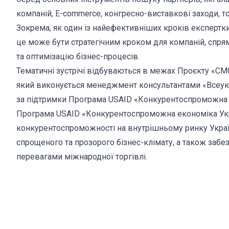
компаній, E-commerce, конгресно-виставкові заходи, тор
Зокрема, як один із найефективніших кроків експертк
це може бути стратегічним кроком для компаній, спря
та оптимізацію бізнес-процесів.
Тематичні зустрічі відбуваються в межах Проєкту «CM
який виконується менеджмент консультантами «Всеукра
за підтримки Програма USAID «Конкурентоспроможна 
Програма USAID «Конкурентоспроможна економіка Укр
конкурентоспроможності на внутрішньому ринку Украї
спрощеного та прозорого бізнес-клімату, а також заб
перевагами міжнародної торгівлі.