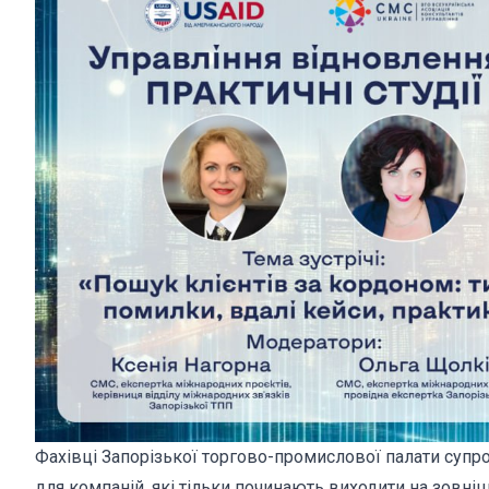
Фахівці Запорізької торгово-промислової палати супр
для компаній, які тільки починають виходити на зовні