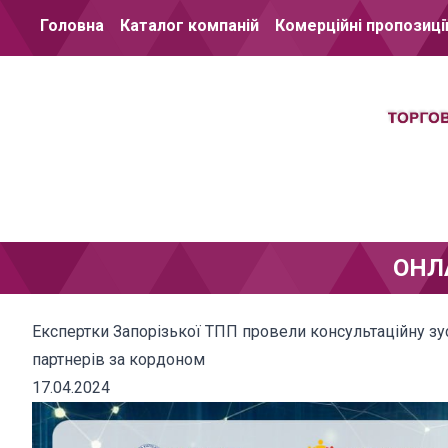
Перейти до вмісту
Головна
Каталог компаній
Комерційні пропозиці
ОНЛ
Експертки Запорізької ТПП провели консультаційну зу
партнерів за кордоном
17.04.2024