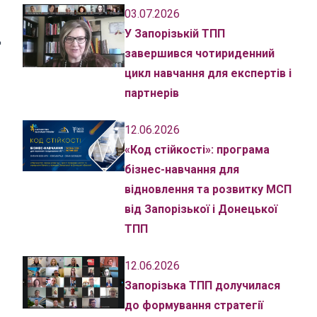
03.07.2026
У Запорізькій ТПП
Д
завершився чотириденний
цикл навчання для експертів і
партнерів
12.06.2026
«Код стійкості»: програма
бізнес-навчання для
відновлення та розвитку МСП
від Запорізької і Донецької
ТПП
12.06.2026
Запорізька ТПП долучилася
до формування стратегії