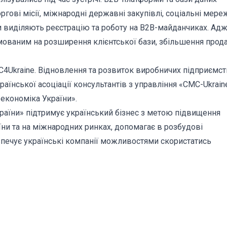
гові місії, міжнародні державні закупівлі, соціальні мереж
и виділяють реєстрацію та роботу на В2В-майданчиках. Ад
мованим на розширення клієнтської бази, збільшення прод
C4Ukraine. Відновлення та розвиток виробничих підприємст
їнської асоціації консультантів з управління «CMC-Ukrain
економіка України».
аїни» підтримує український бізнес з метою підвищення
ни та на міжнародних ринках, допомагає в розбудові
езпечує українські компанії можливостями скористатись