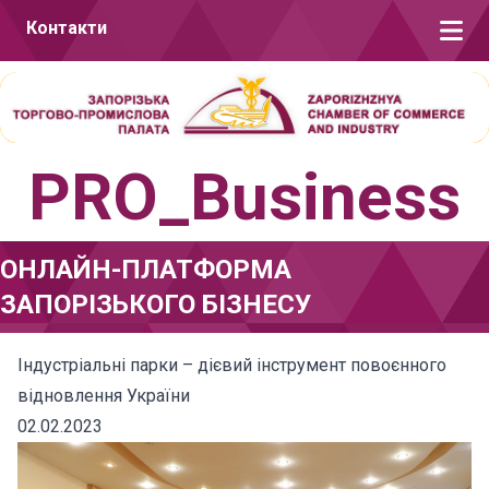
Перейти до вмісту
Контакти
PRO_Business
ОНЛАЙН-ПЛАТФОРМА
ЗАПОРІЗЬКОГО БІЗНЕСУ
Індустріальні парки – дієвий інструмент повоєнного
відновлення України
02.02.2023