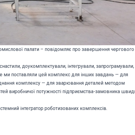
промислової палати – повідомляє про завершення чергового
снастили, доукомплектували, інтегрували, запрограмували,
ше ми поставляли цей комплекс для інших завдань — для
ладнання комплексу — для зварювання деталей методом
стей виробничої потужності підприємства-замовника швидк
истемний інтегратор роботизованих комплексів.