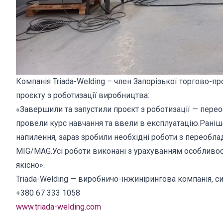
Компанія Triada-Welding – член Запорізької торгово-
проєкту з роботизації виробництва:
«Завершили та запустили проєкт з роботизації — перео
провели курс навчання та ввели в експлуатацію.Рані
напилення, зараз зробили необхідні роботи з переоб
MIG/MAG.Усі роботи виконані з урахуванням особливо
якісно».
Triada-Welding — виробничо-інжинірингова компанія, с
+380 67 333 1058
www.triada-welding.com