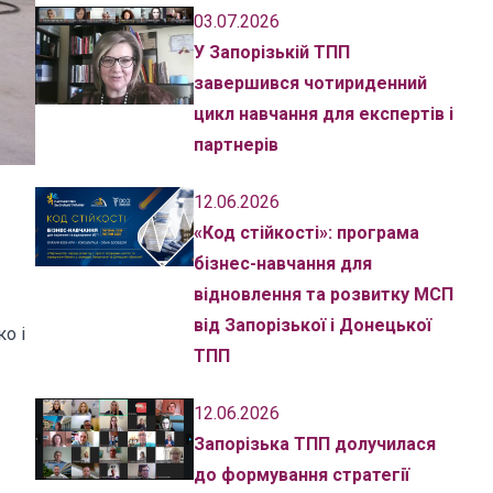
03.07.2026
У Запорізькій ТПП
завершився чотириденний
цикл навчання для експертів і
партнерів
12.06.2026
«Код стійкості»: програма
бізнес-навчання для
відновлення та розвитку МСП
від Запорізької і Донецької
о і
ТПП
12.06.2026
Запорізька ТПП долучилася
до формування стратегії