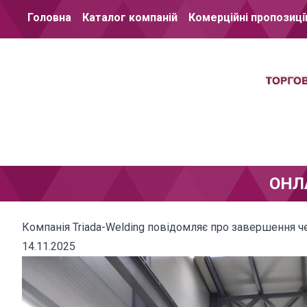
Перейти до вмісту
Головна
Каталог компаній
Комерційні пропозиці
ОНЛ
Компанія Triada-Welding повідомляє про завершення ч
14.11.2025