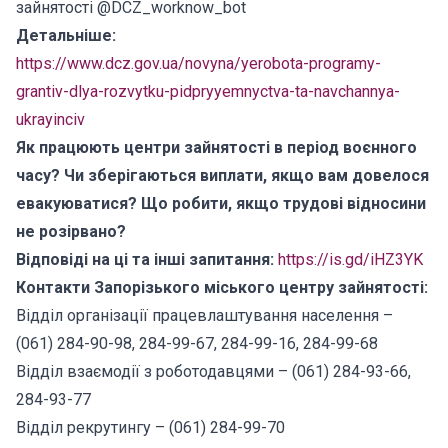
зайнятості @DCZ_worknow_bot
Детальніше:
https://www.dcz.gov.ua/novyna/yerobota-programy-
grantiv-dlya-rozvytku-pidpryyemnyctva-ta-navchannya-
ukrayinciv
Як працюють центри зайнятості в період воєнного
часу? Чи зберігаються виплати, якщо вам довелося
евакуюватися? Що робити, якщо трудові відносини
не розірвано?
Відповіді на ці та інші запитання:
https://is.gd/iHZ3YK
Контакти Запорізького міського центру зайнятості:
Відділ організації працевлаштування населення –
(061) 284-90-98, 284-99-67, 284-99-16, 284-99-68
Відділ взаємодії з роботодавцями – (061) 284-93-66,
284-93-77
Відділ рекрутингу – (061) 284-99-70