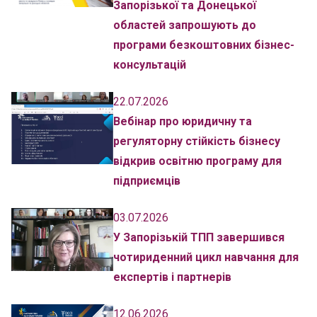
Запорізької та Донецької
областей запрошують до
програми безкоштовних бізнес-
консультацій
22.07.2026
Вебінар про юридичну та
регуляторну стійкість бізнесу
відкрив освітню програму для
підприємців
03.07.2026
У Запорізькій ТПП завершився
чотириденний цикл навчання для
експертів і партнерів
12.06.2026