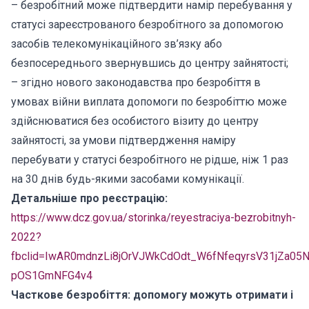
– безробітний може підтвердити намір перебування у
статусі зареєстрованого безробітного за допомогою
засобів телекомунікаційного зв’язку або
безпосереднього звернувшись до центру зайнятості;
– згідно нового законодавства про безробіття в
умовах війни виплата допомоги по безробіттю може
здійснюватися без особистого візиту до центру
зайнятості, за умови підтвердження наміру
перебувати у статусі безробітного не рідше, ніж 1 раз
на 30 днів будь-якими засобами комунікації.
Детальніше про реєстрацію:
https://www.dcz.gov.ua/storinka/reyestraciya-bezrobitnyh-
2022?
fbclid=IwAR0mdnzLi8jOrVJWkCdOdt_W6fNfeqyrsV31jZa05
pOS1GmNFG4v4
Часткове безробіття: допомогу можуть отримати і