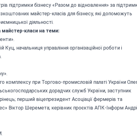
рів підтримки бізнесу «Разом до відновлення» за підтрим
зкоштовних майстер-класів для бізнесу, які допоможуть
риємницької діяльності.
 майстер-класи на теми:
енти».
й Куц, начальниця управління організаційної роботи і
.
у».
го комплексу при Торгово-промисловій палаті України Оле
сільськогосподарських дорадчих служб України, заступник
інець; перший віцепрезидент Асоціації фермерів та
лес» Віктор Шеремета; керівник проєктів АПК-Інформ Андр
.