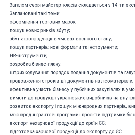
Загалом серія майстер-класів складається з 14-ти екс
Заплановані такі теми:
оформлення торгових марок;
пошук нових ринків збуту;
збут агропродукції в умовах воєнного стану;
пошук партнерів: нові формати та інструменти;
HR-інструменти;
розробка бізнес-плану;
штрихкодування: порядок подання документів та галуз
продовження строків дії документів на лісоматеріали
ефективна участь бізнесу у публічних закупівлях в умо
вимоги до продукції українських виробників на внутр
розвиток експорту і пошук міжнародних партнерів, ви
міжнародні грантові програми і проєкти підтримки бізн
експорт нехарчової продукції до країн ЄС;
підготовка харчової продукції до експорту до ЄС.