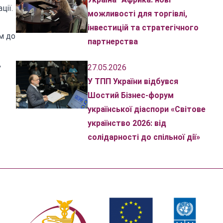
ції.
можливості для торгівлі,
інвестицій та стратегічного
м до
партнерства
,
27.05.2026
У ТПП України відбувся
Шостий Бізнес-форум
української діаспори «Світове
українство 2026: від
солідарності до спільної дії»