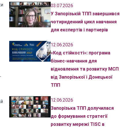
ки
03.07.2026
У Запорізькій ТПП завершився
чотириденний цикл навчання
для експертів і партнерів
12.06.2026
«Код стійкості»: програма
бізнес-навчання для
відновлення та розвитку МСП
від Запорізької і Донецької
г
ТПП
12.06.2026
ій
Запорізька ТПП долучилася
до формування стратегії
розвитку мережі TISC в