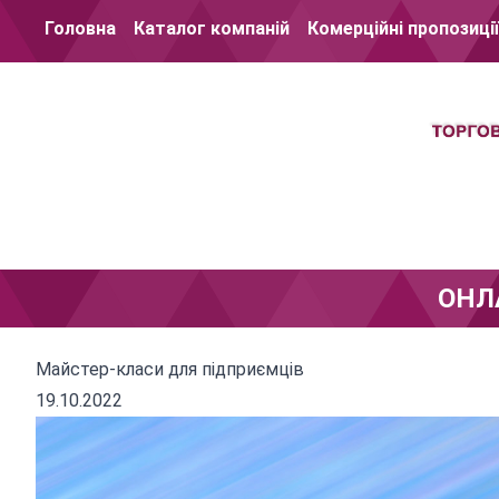
Перейти до вмісту
Головна
Каталог компаній
Комерційні пропозиції
ОНЛ
Майстер-класи для підприємців
19.10.2022