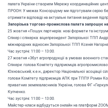
палата України створили Мережу координаційних цент
ПРООН. У межах Консорціуму ми підготували серію бе
отримати відповіді на актуальні питання ведення підп
Запорізька торгово-промислова палата запрошує на
25 жовтня «Пошук партнерів: нові формати та інструм
Спікер і спікерка: віцепрезидент Запорізької ТПП Андрі
міжнародних відносин Запорізької ТПП Ксенія Нагорна
Час зустрічі: 11:00 – 13:00.
27 жовтня «Збут агропродукції в умовах воєнного стан
Спікери: голова Комітету підприємців агропромислово
Юхновський; к.е.н., директор Національної асоціації 
голови Комітету підприємців АПК при ТППУ Роман Кор
приватних землевласників України, голова ФГ «Герку
Купченко.
Час зустрічі: 11:00 – 13:00.
Майстер-класи відбудуться онлайн на платформі ZOOM