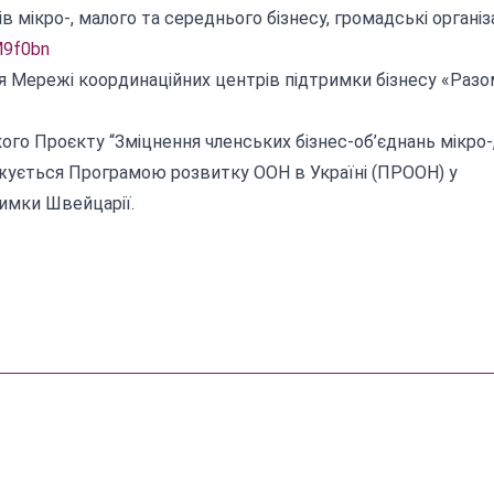
мікро-, малого та середнього бізнесу, громадські організа
3M9f0bn
інія Мережі координаційних центрів підтримки бізнесу «Разо
го Проєкту “Зміцнення членських бізнес-об’єднань мікро-
аджується Програмою розвитку ООН в Україні (ПРООН) у
римки Швейцарії.