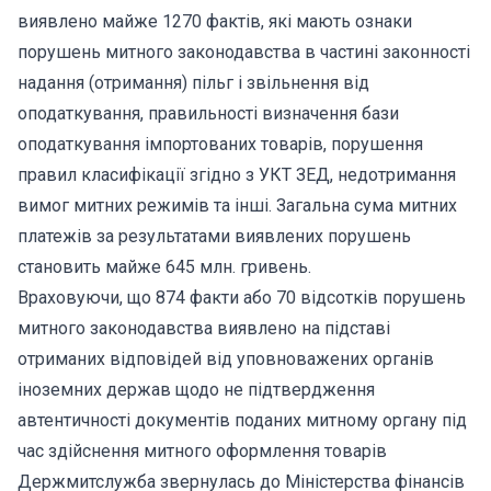
виявлено майже 1270 фактів, які мають ознаки
порушень митного законодавства в частині законностi
надання (отримання) пiльг i звiльнення вiд
оподаткування, правильностi визначення бази
оподаткування імпортованих товарів, порушення
правил класифікації згідно з УКТ ЗЕД, недотримання
вимог митних режимів та інші. Загальна сума митних
платежів за результатами виявлених порушень
становить майже 645 млн. гривень.
Враховуючи, що 874 факти або 70 відсотків порушень
митного законодавства виявлено на підставі
отриманих відповідей від уповноважених органів
іноземних держав щодо не підтвердження
автентичності документів поданих митному органу під
час здійснення митного оформлення товарів
Держмитслужба звернулась до Міністерства фінансів