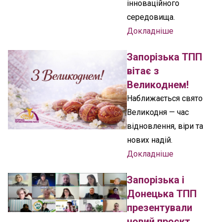
інноваційного
середовища.
Докладніше
Запорізька ТПП
вітає з
Великоднем!
Наближається свято
Великодня — час
відновлення, віри та
нових надій.
Докладніше
Запорізька і
Донецька ТПП
презентували
новий проєкт