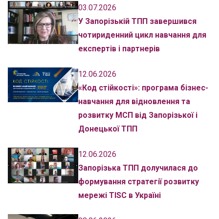
03.07.2026
У Запорізькій ТПП завершився
чотириденний цикл навчання для
експертів і партнерів
12.06.2026
«Код стійкості»: програма бізнес-
навчання для відновлення та
розвитку МСП від Запорізької і
Донецької ТПП
12.06.2026
Запорізька ТПП долучилася до
формування стратегії розвитку
мережі TISC в Україні