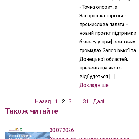
«Точка опори», а
Запорізька торгово-
промислова палата –
новий проєкт підтримки
бізнесу у прифронтових
громадах Запорізької та
Донецької областей,
презентація якого
відбудеться […]
Докладніше
Навігація
Назад
1
2
3
…
31
Далі
записів
Також читайте
30.07.2026
Запорізька торгово-промислова