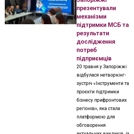
презентували
механізми
підтримки МСБ та
результати
дослідження
потреб
підприємців
20 травня у Запоріжжі
відбулася нетворкінг-
зустріч «Інструменти та
проєкти підтримки
бізнесу прифронтових
регіонів», яка стала
платформою для
обговорення
актуальних викликів, із