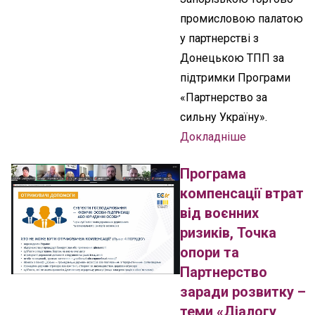
промисловою палатою
у партнерстві з
Донецькою ТПП за
підтримки Програми
«Партнерство за
сильну Україну».
Докладніше
Програма
компенсації втрат
від воєнних
ризиків, Точка
опори та
Партнерство
заради розвитку –
теми «Діалогу