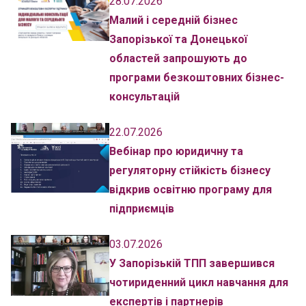
28.07.2026
Малий і середній бізнес
Запорізької та Донецької
областей запрошують до
програми безкоштовних бізнес-
консультацій
22.07.2026
Вебінар про юридичну та
регуляторну стійкість бізнесу
відкрив освітню програму для
підприємців
03.07.2026
У Запорізькій ТПП завершився
чотириденний цикл навчання для
експертів і партнерів