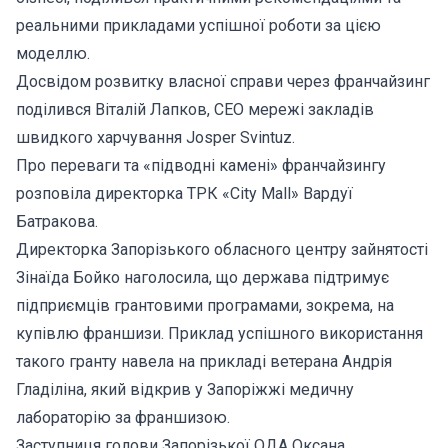
реальними прикладами успішної роботи за цією
моделлю.
Досвідом розвитку власної справи через франчайзинг
поділився Віталій Лапков, СЕО мережі закладів
швидкого харчування Josper Svintuz.
Про переваги та «підводні камені» франчайзингу
розповіла директорка ТРК «City Mall» Вардуї
Батракова.
Директорка Запорізького обласного центру зайнятості
Зінаїда Бойко наголосила, що держава підтримує
підприємців грантовими програмами, зокрема, на
купівлю франшизи. Приклад успішного використання
такого гранту навела на прикладі ветерана Андрія
Гладіліна, який відкрив у Запоріжжі медичну
лабораторію за франшизою.
Заступниця голови Запорізької ОДА Оксана