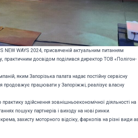
ESS NEW WAYS 2024, присвяченій актуальним питанням
ану, практичним досвідом поділився директор ТОВ «Полігон-
мпаній, яким Запорізька палата надає постійну сервісну
нія продовжує працювати у Запоріжжі, реалізує власну
о практику здійснення зовнішньоекономічної діяльності на
таннях пошуку партнерів і виходу на нові ринки.
ема, захисту моторного відсіку, фаркопів на різні види ав