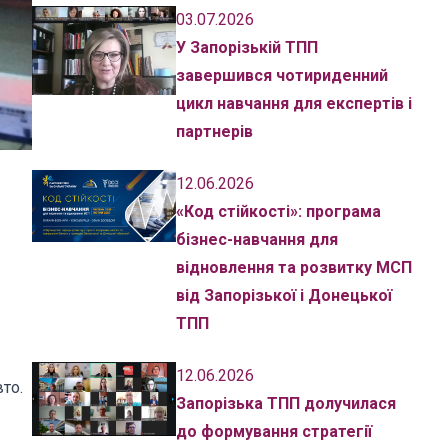
03.07.2026
У Запорізькій ТПП
завершився чотириденний
цикл навчання для експертів і
партнерів
12.06.2026
«Код стійкості»: програма
бізнес-навчання для
відновлення та розвитку МСП
від Запорізької і Донецької
ТПП
12.06.2026
то.
Запорізька ТПП долучилася
до формування стратегії