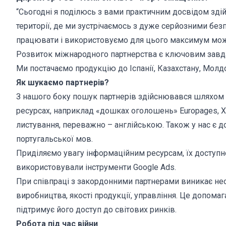
“Сьогодні я поділюсь з вами практичним досвідом зді
території, де ми зустрічаємось з дуже серйозними бе
працювати і використовуємо для цього максимум мо
Розвиток міжнародного партнерства є ключовим завда
Ми постачаємо продукцію до Іспанії, Казахстану, Мол
Як шукаємо партнерів?
З нашого боку пошук партнерів здійснювався шляхом 
ресурсах, наприклад «дошках оголошень» Europages, X
листування, переважно – англійською. Також у нас є до
португальської мов.
Приділяємо увагу інформаційним ресурсам, їх доступно
використовували інструменти Google Ads.
При співпраці з закордонними партнерами виникає не
виробництва, якості продукції, управління. Це допом
підтримує його доступ до світових ринків.
Робота під час війни