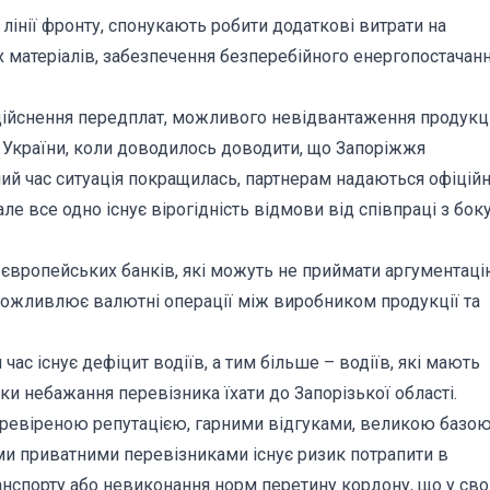
лінії фронту, спонукають робити додаткові витрати на
их матеріалів, забезпечення безперебійного енергопостачан
дійснення передплат, можливого невідвантаження продукці
 України, коли доводилось доводити, що Запоріжжя
аний час ситуація покращилась, партнерам надаються офіційн
е все одно існує вірогідність відмови від співпраці з бок
х європейських банків, які можуть не приймати аргументац
можливлює валютні операції між виробником продукції та
 час існує дефіцит водіїв, а тим більше – водіїв, які мають
и небажання перевізника їхати до Запорізької області.
 перевіреною репутацією, гарними відгуками, великою базо
ими приватними перевізниками існує ризик потрапити в
анспорту або невиконання норм перетину кордону, що у св