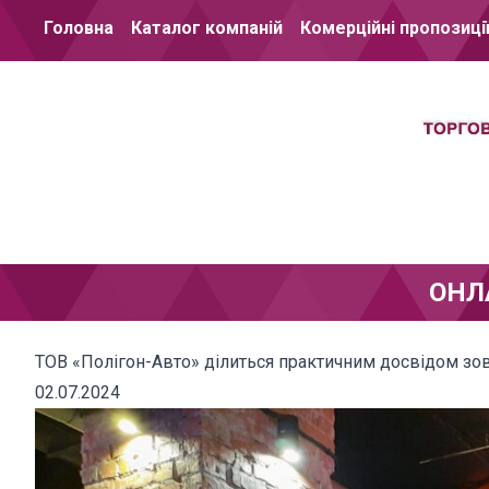
Перейти до вмісту
Головна
Каталог компаній
Комерційні пропозиці
ОНЛ
ТОВ «Полігон-Авто» ділиться практичним досвідом зов
02.07.2024