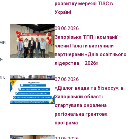
розвитку мережі TISC в
Україні
08.06.2026
Запорізька ТПП і компанії –
ми.
члени Палати виступили
партнерами «Днів освітнього
В-
лідерства – 2026»
ої,
07.06.2026
«Діалог влади та бізнесу»: в
Запорізькій області
стартувала оновлена
регіональна грантова
програма
29.05.2026