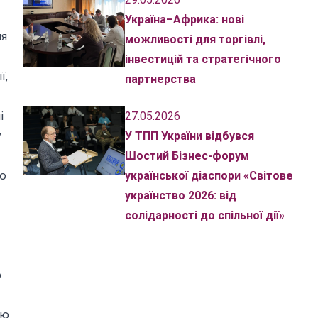
Україна–Африка: нові
ня
можливості для торгівлі,
інвестицій та стратегічного
ї,
партнерства
і
27.05.2026
у
У ТПП України відбувся
Шостий Бізнес-форум
ію
української діаспори «Світове
українство 2026: від
солідарності до спільної дії»
ю
ою