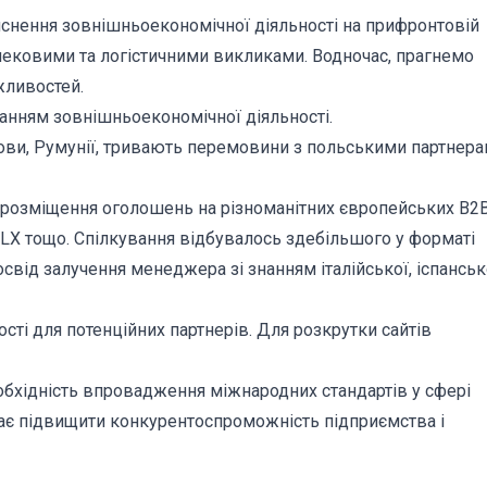
йснення зовнішньоекономічної діяльності на прифронтовій
зпековими та логістичними викликами. Водночас, прагнемо
жливостей.
нням зовнішньоекономічної діяльності.
дови, Румунії, тривають перемовини з польськими партнера
розміщення оголошень на різноманітних європейських В2
LX тощо. Спілкування відбувалось здебільшого у форматі
свід залучення менеджера зі знанням італійської, іспанськ
сті для потенційних партнерів. Для розкрутки сайтів
обхідність впровадження міжнародних стандартів у сфері
агає підвищити конкурентоспроможність підприємства і