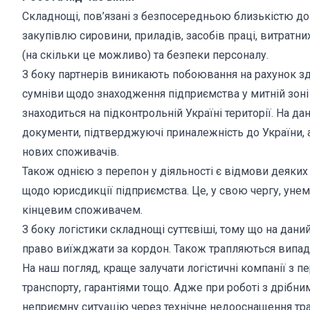
Складнощі, пов’язані з безпосередньою близькістю до 
закупівлю сировини, приладів, засобів праці, витратн
(на скільки це можливо) та безпеки персоналу.
З боку партнерів виникають побоювання на рахунок з
сумніви щодо знаходження підприємства у митній зоні
знаходиться на підконтрольній Україні території. На д
документи, підтверджуючі приналежність до України, ал
нових споживачів.
Також однією з перепон у діяльності є відмови деяки
щодо юрисдикції підприємства. Це, у свою чергу, уне
кінцевим споживачем.
З боку логістики складнощі суттєвіші, тому що на даний
право виїжджати за кордон. Також трапляються випадк
На наш погляд, краще залучати логістичні компанії з
транспорту, гарантіями тощо. Адже при роботі з дрібн
неприємну ситуацію через технічне недооснащення тр