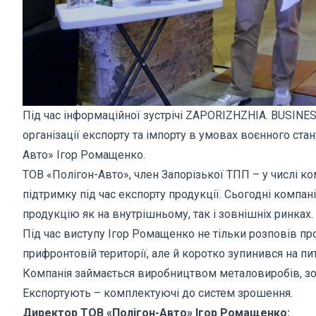
Під час інформаційної зустрічі ZAPORIZHZHIA. BUSIN
організації експорту та імпорту в умовах воєнного ст
Авто» Ігор Ромащенко.
ТОВ «Полігон-Авто», член Запорізької ТПП – у числі ко
підтримку під час експорту продукції. Сьогодні компа
продукцію як на внутрішньому, так і зовнішніх ринках.
Під час виступу Ігор Ромащенко не тільки розповів пр
прифронтовій території, але й коротко зупинився на пи
Компанія займається виробництвом металовиробів, зокр
Експортують – комплектуючі до систем зрошення.
Директор ТОВ «Полігон-Авто» Ігор Ромащенко: