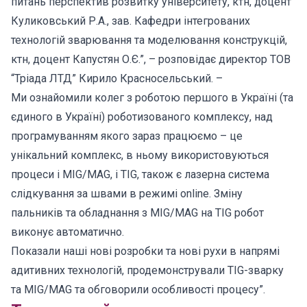
питань перспектив розвитку університету, ктн, доцент
Куликовський Р.А., зав. Кафедри інтегрованих
технологій зварювання та моделювання конструкцій,
ктн, доцент Капустян О.Є.”, – розповідає директор ТОВ
“Тріада ЛТД” Кирило Красносельський. –
Ми ознайомили колег з роботою першого в Україні (та
єдиного в Україні) роботизованого комплексу, над
програмуванням якого зараз працюємо – це
унікальний комплекс, в ньому використовуються
процеси і MIG/MAG, і TIG, також є лазерна система
слідкування за швами в режимі online. Зміну
пальників та обладнання з MIG/MAG на TIG робот
виконує автоматично.
Показали наші нові розробки та нові рухи в напрямі
адитивних технологій, продемонстрували TIG-зварку
та MIG/MAG та обговорили особливості процесу”.