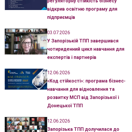
регуляторну стійкість бізнесу
відкрив освітню програму для
підприємців
03.07.2026
У Запорізькій ТПП завершився
чотириденний цикл навчання для
експертів і партнерів
12.06.2026
«Код стійкості»: програма бізнес-
навчання для відновлення та
розвитку МСП від Запорізької і
Донецької ТПП
12.06.2026
Запорізька ТПП долучилася до