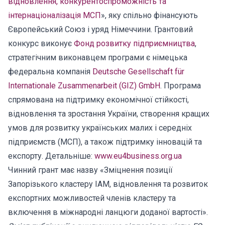
відновлення, конкурентоспроможність та
інтернаціоналізація МСП
», яку спільно фінансують
Європейський Союз і уряд Німеччини. Грантовий
конкурс виконує
Фонд розвитку підприємництва
,
стратегічним виконавцем програми є німецька
федеральна компанія
Deutsche Gesellschaft für
Internationale Zusammenarbeit (GIZ) GmbH
. Програма
спрямована на підтримку економічної стійкості,
відновлення та зростання України, створення кращих
умов для розвитку українських малих і середніх
підприємств (МСП), а також підтримку інновацій та
експорту. Детальніше:
www.eu4business.org.ua
Чинний грант має назву «Зміцнення позиції
Запорізького кластеру ІАМ, відновлення та розвиток
експортних можливостей членів кластеру та
включення в міжнародні ланцюги доданої вартості».