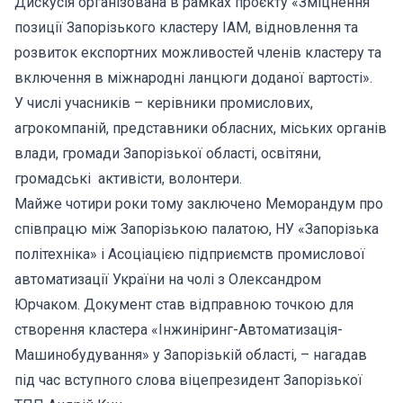
Дискусія організована в рамках проєкту «Зміцнення
позиції Запорізького кластеру ІАМ, відновлення та
розвиток експортних можливостей членів кластеру та
включення в міжнародні ланцюги доданої вартості».
У числі учасників – керівники промислових,
агрокомпаній, представники обласних, міських органів
влади, громади Запорізької області, освітяни,
громадські активісти, волонтери.
Майже чотири роки тому заключено Меморандум про
співпрацю між Запорізькою палатою, НУ «Запорізька
політехніка» і Асоціацією підприємств промислової
автоматизації України на чолі з Олександром
Юрчаком. Документ став відправною точкою для
створення кластера «Інжиніринг-Автоматизація-
Машинобудування» у Запорізькій області, – нагадав
під час вступного слова віцепрезидент Запорізької