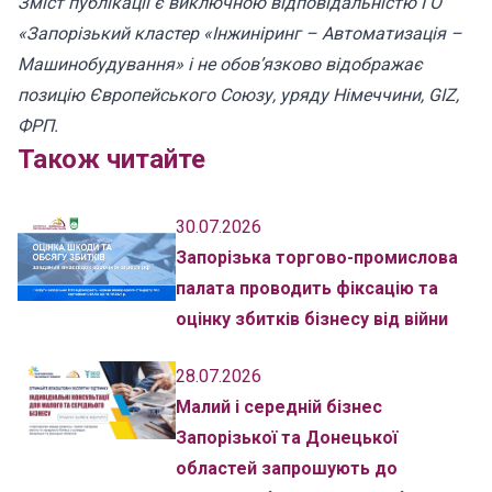
Зміст публікації є виключною відповідальністю ГО
«Запорізький кластер «Інжиніринг – Автоматизація –
Машинобудування» і не обов’язково відображає
позицію Європейського Союзу, уряду Німеччини, GIZ,
ФРП.
Також читайте
30.07.2026
Запорізька торгово-промислова
палата проводить фіксацію та
оцінку збитків бізнесу від війни
28.07.2026
Малий і середній бізнес
Запорізької та Донецької
областей запрошують до