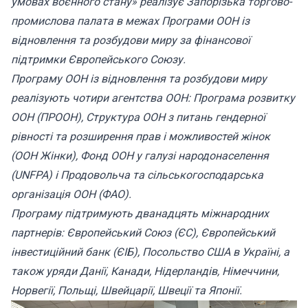
умовах воєнного стану» реалізує Запорізька торгово-
промислова палата в межах Програми ООН із
відновлення та розбудови миру за фінансової
підтримки Європейського Союзу.
Програму ООН із відновлення та розбудови миру
реалізують чотири агентства ООН: Програма розвитку
ООН (ПРООН), Структура ООН з питань гендерної
рівності та розширення прав і можливостей жінок
(ООН Жінки), Фонд ООН у галузі народонаселення
(UNFPA) і Продовольча та сільськогосподарська
організація ООН (ФАО).
Програму підтримують дванадцять міжнародних
партнерів: Європейський Союз (ЄС), Європейський
інвестиційний банк (ЄІБ), Посольство США в Україні, а
також уряди Данії, Канади, Нідерландів, Німеччини,
Норвегії, Польщі, Швейцарії, Швеції та Японії.