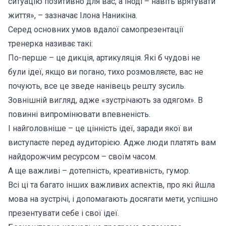
ситуацію позитивно для вас, а іноді – навіть врятувати
життя», – зазначає Ілона Наникіна.
Серед основних умов вдалої самопрезентації
тренерка називає такі:
По-перше – це дикція, артикуляція. Які б чудові не
були ідеї, якщо ви погано, тихо розмовляєте, вас не
почують, все це зведе нанівець решту зусиль.
Зовнішній вигляд, адже «зустрічають за одягом». В
повинні випромінювати впевненість.
І найголовніше – це цінність ідеї, заради якої ви
виступаєте перед аудиторією. Адже люди платять вам
найдорожчим ресурсом – своїм часом.
А ще важливі – дотепність, креативність, гумор.
Всі ці та багато інших важливих аспектів, про які йшла
мова на зустрічі, і допомагають досягати мети, успішно
презентувати себе і свої ідеї.