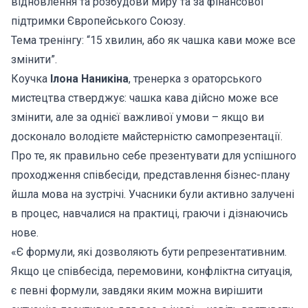
відновлення та розбудови миру та за фінансової
підтримки Європейського Союзу.
Тема тренінгу: “15 хвилин, або як чашка кави може все
змінити”.
Коучка
Ілона Наникіна
, тренерка з ораторського
мистецтва стверджує: чашка кава дійсно може все
змінити, але за однієї важливої умови – якщо ви
досконало володієте майстерністю самопрезентації.
Про те, як правильно себе презентувати для успішного
проходження співбесіди, представлення бізнес-плану
йшла мова на зустрічі. Учасники були активно залучені
в процес, навчалися на практиці, граючи і дізнаючись
нове.
«Є формули, які дозволяють бути репрезентативним.
Якщо це співбесіда, перемовини, конфліктна ситуація,
є певні формули, завдяки яким можна вирішити