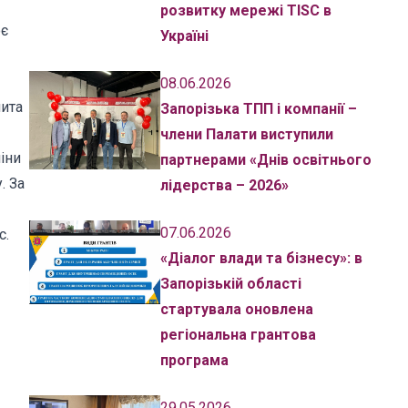
розвитку мережі TISC в
ює
Україні
08.06.2026
ита
Запорізька ТПП і компанії –
члени Палати виступили
іни
партнерами «Днів освітнього
. За
лідерства – 2026»
07.06.2026
с.
«Діалог влади та бізнесу»: в
Запорізькій області
стартувала оновлена
регіональна грантова
програма
29.05.2026