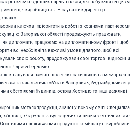
істерства закордонних справ, і посли, які побували на цьом
дтримати це виробництво», – зауважив директор
адоленко.
орили ключові пріоритети в роботі з країнами-партнерами
 окупацію Запорізької області продовжують працювати,
у, як дипломати, працюємо на дипломатичному фронті, щоб
ворити всі необхідні та важливі умови для того, щоб всі
вжували свою роботу, продовжували свої торгові відносини
андії Лариса Герасько.
акож вшанували пам’ять полеглих захисників на меморіаль
мислові та енергетичні об’єкти Запоріжжя, будмайданчики, 
ми обстрілами будинків, острів Хортицю та інші важливі
робник металопродукції, знаної у всьому світі. Спеціаліза
, х/к лист, х/к рулон із вуглецевих та низьколегованих ста
ь. Основними споживачами продукції комбінату є виробники