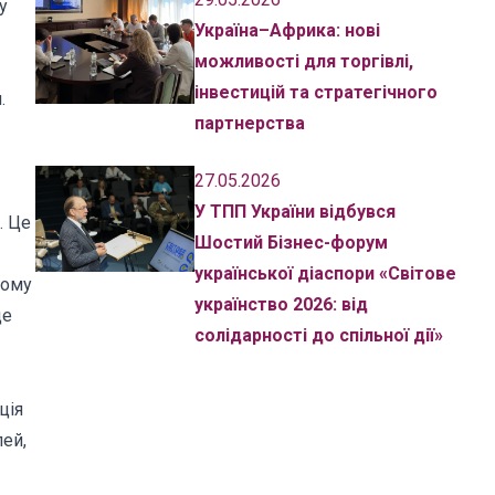
у
Україна–Африка: нові
можливості для торгівлі,
інвестицій та стратегічного
.
партнерства
27.05.2026
У ТПП України відбувся
. Це
Шостий Бізнес-форум
української діаспори «Світове
ному
українство 2026: від
де
солідарності до спільної дії»
ція
лей,