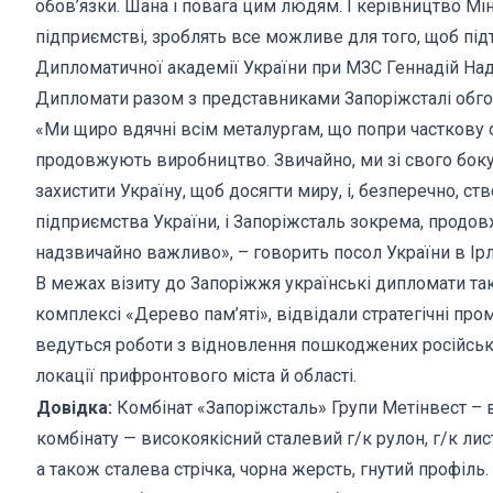
обов’язки. Шана і повага цим людям. І керівництво Мін
підприємстві, зроблять все можливе для того, щоб пі
Дипломатичної академії України при МЗС Геннадій Н
Дипломати разом з представниками Запоріжсталі обгов
«Ми щиро вдячні всім металургам, що попри часткову
продовжують виробництво. Звичайно, ми зі свого бок
захистити Україну, щоб досягти миру, і, безперечно, ст
підприємства України, і Запоріжсталь зокрема, продо
надзвичайно важливо», – говорить посол України в Ірл
В межах візиту до Запоріжжя українські дипломати т
комплексі «Дерево пам’яті», відвідали стратегічні про
ведуться роботи з відновлення пошкоджених російськи
локації прифронтового міста й області.
Довідка:
Комбінат «Запоріжсталь» Групи Метінвест – ви
комбінату — високоякісний сталевий г/к рулон, г/к лист
а також сталева стрічка, чорна жерсть, гнутий профіл