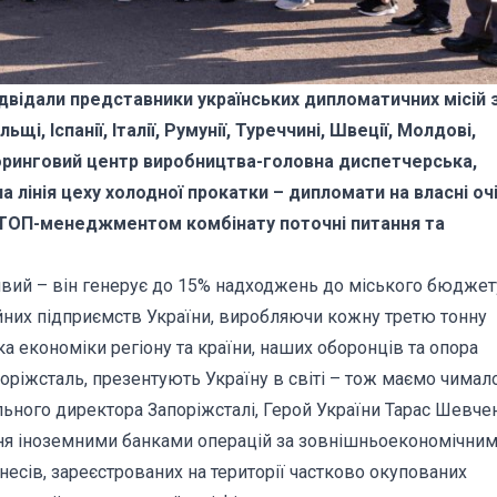
двідали представники українських дипломатичних місій 
щі, Іспанії, Італії, Румунії, Туреччині, Швеції, Молдові,
іторинговий центр виробництва-головна диспетчерська,
а лінія цеху холодної прокатки – дипломати на власні оч
з ТОП-менеджментом комбінату поточні питання та
вий – він генерує до 15% надходжень до міського бюджет
йних підприємств України, виробляючи кожну третю тонну
а економіки регіону та країни, наших оборонців та опора
поріжсталь, презентують Україну в світі – тож маємо чимал
ального директора Запоріжсталі, Герой України Тарас Шевче
ння іноземними банками операцій за зовнішньоекономічни
несів, зареєстрованих на території частково окупованих