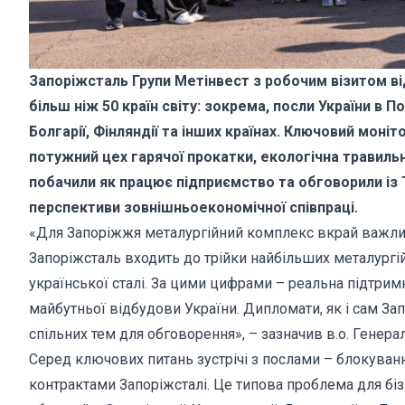
Запоріжсталь Групи Метінвест з робочим візитом ві
більш ніж 50 країн світу: зокрема, посли України в Поль
Болгарії, Фінляндії та інших країнах. Ключовий мон
потужний цех гарячої прокатки, екологічна травильн
побачили як працює підприємство та обговорили і
перспективи зовнішньоекономічної співпраці.
«Для Запоріжжя металургійний комплекс вкрай важли
Запоріжсталь входить до трійки найбільших металургі
української сталі. За цими цифрами – реальна підтримк
майбутньої відбудови України. Дипломати, як і сам За
спільних тем для обговорення», – зазначив в.о. Генер
Серед ключових питань зустрічі з послами – блокува
контрактами Запоріжсталі. Це типова проблема для біз