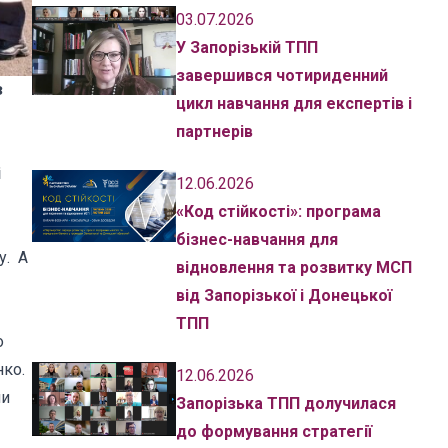
03.07.2026
У Запорізькій ТПП
завершився чотириденний
з
цикл навчання для експертів і
партнерів
і
12.06.2026
«Код стійкості»: програма
бізнес-навчання для
у. А
відновлення та розвитку МСП
від Запорізької і Донецької
ТПП
о
нко.
12.06.2026
ми
Запорізька ТПП долучилася
до формування стратегії