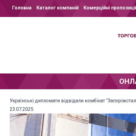
Перейти до вмісту
Головна
Каталог компаній
Комерційні пропозиці
ОНЛ
Українські дипломати відвідали комбінат “Запоріжстал
23.07.2025