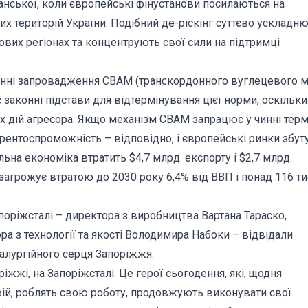
ганської, коли європейські фінустанови посилаються на
их територій України. Подібний де-ріскінг суттєво ускладн
ових регіонах та концентрують свої сили на підтримці
анні запровадження СВАМ (транскордонного вуглецевого м
є законні підстави для відтермінування цієї норми, оскільки
их дій агресора. Якщо механізм СВАМ запрацює у чинні терм
рентоспроможність – відповідно, і європейські ринки збуту
ьна економіка втратить $4,7 млрд. експорту і $2,7 млрд.
 загрожує втратою до 2030 року 6,4% від ВВП і понад 116 ти
оріжсталі – директора з виробництва Вартана Тараско,
а з технології та якості Володимира Набоки – відвідали
алургійного серця Запоріжжя.
іжжі, на Запоріжсталі. Це герої сьогодення, які, щодня
ій, роблять свою роботу, продовжують виконувати свої