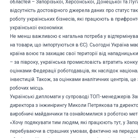
областей – Запорізької, Херсонської, Донецької та Лу
відсутність достовірного джерела даних про статус так
роботу українських бізнесів, які працюють в прифронт
української економіки.
Не менш важливою є нагальна потреба у відтермінув
на товари, що імпортуються в ЄС). Сьогодні Україна ма
країна воює та захищає свої території від нападницьк
– за півроку, українська промисловість втратить конку
оцінками Федерації роботодавців, як наслідок націонал
інвестицій. Також, за оцінками аналітичних центрів, це
робочих місць.
Українські дипломати у супроводі ТОП-менеджерів Зап
директора з інжинірингу Миколи Петрякова та директор
виробничі майданчики та ознайомилися з роботою мет
«Хочу подякувати тим людям, які працюють тут, у Запор
перебуваючи в страшних умовах, фактично на передов