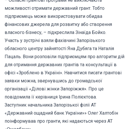
– Обласні грантові програми не виключають
можливості отримати державний грант. Тобто
підприємець може використовувати обидва
фінансових джерела для розвитку або створення
власного бізнесу, – підкреслила Зінаїда Бойко.
Участь у зустрічі взяли фахівчині Запорізького
обласного центру зайнятості Яна Дубяга та Наталія
Пацаль. Вони розповіли підприємцям про алгоритм дій
для отримання державних грантів та консультації в
офісі «Зроблено в Україні». Навчитися писати грантові
заявки можна, звернувшись до громадської
організації «Ділові жінки Запоріжжя». Про це
повідомила її керівниця Ірина Полієктова.
Заступник начальника Запорізької філії АТ
«Державний ощадний банк України»» Олег Халтобін
поінформував про гранти, які надаються через АТ