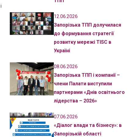
ТПП
і
12.06.2026
Запорізька ТПП долучилася
до формування стратегії
розвитку мережі TISC в
Україні
08.06.2026
Запорізька ТПП і компанії –
члени Палати виступили
партнерами «Днів освітнього
лідерства – 2026»
07.06.2026
«Діалог влади та бізнесу»: в
Запорізькій області