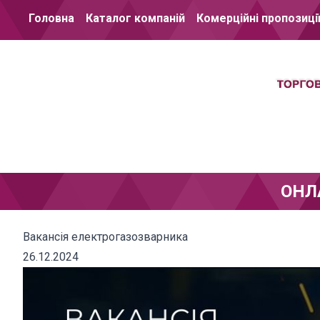
Перейти до вмісту
Головна
Каталог компаній
Комерційні пропозиці
ОНЛ
Вакансія електрогазозварника
26.12.2024