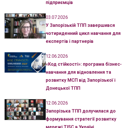
підприємців
03.07.2026
У Запорізькій ТПП завершився
чотириденний цикл навчання для
експертів і партнерів
12.06.2026
«Код стійкості»: програма бізнес-
навчання для відновлення та
розвитку МСП від Запорізької і
Донецької ТПП
12.06.2026
Запорізька ТПП долучилася до
формування стратегії розвитку
мережі TISC в Україні