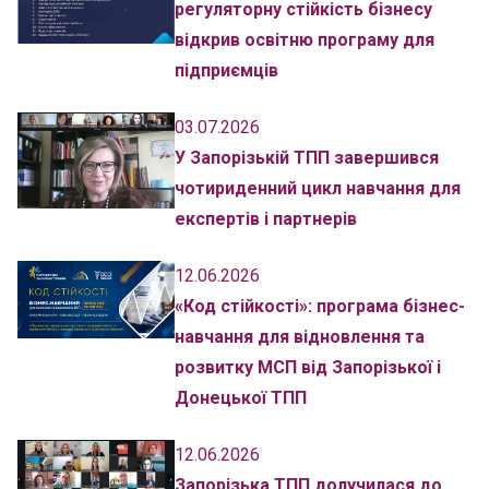
регуляторну стійкість бізнесу
відкрив освітню програму для
підприємців
03.07.2026
У Запорізькій ТПП завершився
чотириденний цикл навчання для
експертів і партнерів
12.06.2026
«Код стійкості»: програма бізнес-
навчання для відновлення та
розвитку МСП від Запорізької і
Донецької ТПП
12.06.2026
Запорізька ТПП долучилася до