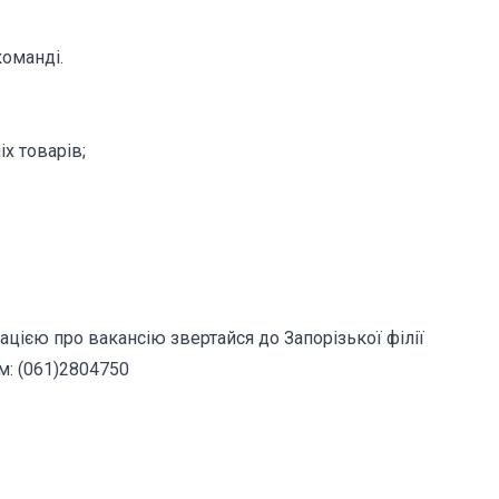
команді.
іх товарів;
цією про вакансію звертайся до Запорізької філії
м: (061)2804750