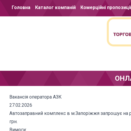
Перейти до вмісту
Головна
Каталог компаній
Комерційні пропозиці
ОНЛ
Вакансія оператора АЗК
27.02.2026
Автозаправний комплекс в м.Запоріжжя запрошує на ро
грн.
Вимоги: