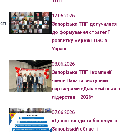
ТПП
12.06.2026
сті
Запорізька ТПП долучилася
до формування стратегії
розвитку мережі TISC в
Україні
08.06.2026
Запорізька ТПП і компанії –
члени Палати виступили
партнерами «Днів освітнього
лідерства – 2026»
07.06.2026
«Діалог влади та бізнесу»: в
Запорізькій області