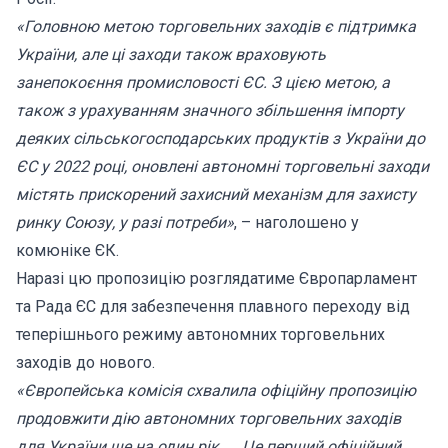
«Головною метою торговельних заходів є підтримка
України, але ці заходи також враховують
занепокоєння промисловості ЄС. З цією метою, а
також з урахуванням значного збільшення імпорту
деяких сільськогосподарських продуктів з України до
ЄС у 2022 році, оновлені автономні торговельні заходи
містять прискорений захисний механізм для захисту
ринку Союзу, у разі потреби»
, – наголошено у
комюніке ЄК.
Наразі цю пропозицію розглядатиме Європарламент
та Рада ЄС для забезпечення плавного переходу від
теперішнього режиму автономних торговельних
заходів до нового.
«Європейська комісія схвалила офіційну пропозицію
продовжити дію автономних торговельних заходів
для України ще на один рік. … Це перший офіційний