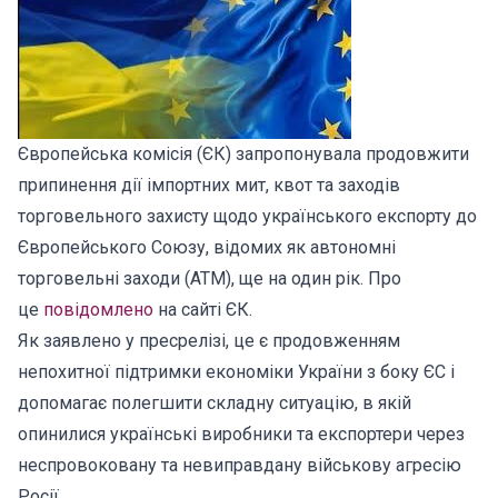
Європейська комісія (ЄК) запропонувала продовжити
припинення дії імпортних мит, квот та заходів
торговельного захисту щодо українського експорту до
Європейського Союзу, відомих як автономні
торговельні заходи (ATM), ще на один рік. Про
це
повідомлено
на сайті ЄК.
Як заявлено у пресрелізі, це є продовженням
непохитної підтримки економіки України з боку ЄС і
допомагає полегшити складну ситуацію, в якій
опинилися українські виробники та експортери через
неспровоковану та невиправдану військову агресію
Росії.