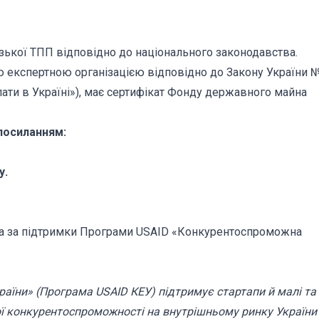
зької ТПП відповідно до національного законодавства.
 експертною організацією відповідно до Закону України 
ати в Україні»), має сертифікат Фонду державного майна
 посиланням:
у.
та за підтримки Програми USAID «Конкурентоспроможна
їни» (Програма USAID КЕУ) підтримує стартапи й малі та
ої конкурентоспроможності на внутрішньому ринку України