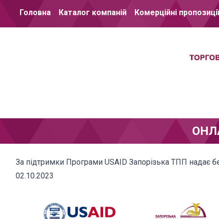
Перейти до вмісту
Головна
Каталог компаній
Комерційні пропозиці
ОНЛ
За підтримки Програми USAID Запорізька ТПП надає бе
02.10.2023