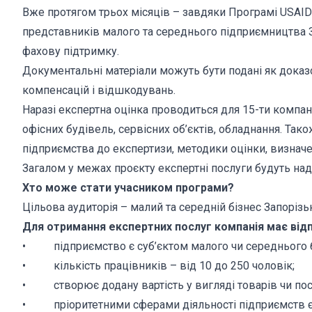
Вже протягом трьох місяців – завдяки Програмі USAI
представників малого та середнього підприємництва
фахову підтримку.
Документальні матеріали можуть бути подані як доказо
компенсацій і відшкодувань.
Наразі експертна оцінка проводиться для 15-ти компан
офісних будівель, сервісних об’єктів, обладнання. Так
підприємства до експертизи, методики оцінки, визнач
Загалом у межах проєкту експертні послуги будуть над
Хто може стати учасником програми?
Цільова аудиторія – малий та середній бізнес Запорізь
Для отримання експертних послуг компанія має відп
• підприємство є суб’єктом малого чи середнього б
• кількість працівників – від 10 до 250 чоловік;
• створює додану вартість у вигляді товарів чи пос
• пріоритетними сферами діяльності підприємств є 