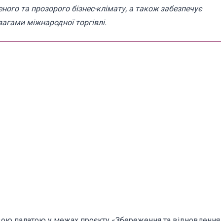
ного та прозорого бізнес-клімату, а також забезпечує
агами міжнародної торгівлі.
ою палатою у межах проєкту «Збереження та відновлення 