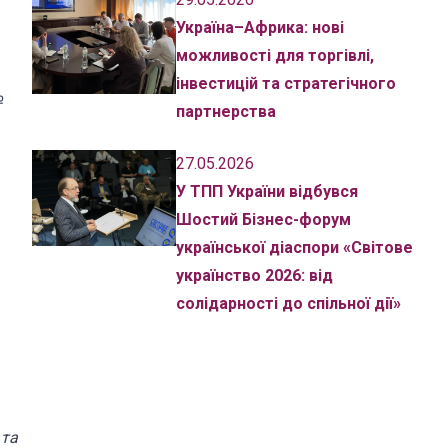
Україна–Африка: нові
можливості для торгівлі,
інвестицій та стратегічного
№
партнерства
27.05.2026
У ТПП України відбувся
Шостий Бізнес-форум
української діаспори «Світове
українство 2026: від
солідарності до спільної дії»
 та