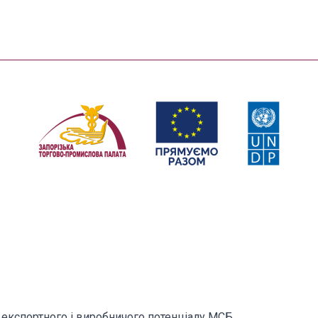
експортного і виробничого потенціалу МСБ