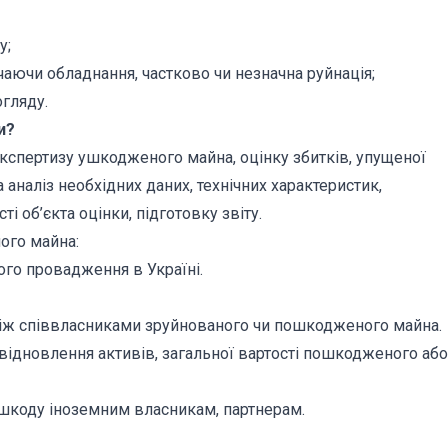
у;
ючи обладнання, частково чи незначна руйнація;
гляду.
и?
кспертизу ушкодженого майна, оцінку збитків, упущеної
 аналіз необхідних даних, технічних характеристик,
 об’єкта оцінки, підготовку звіту.
ого майна:
ого провадження в Україні.
між співвласниками зруйнованого чи пошкодженого майна.
 відновлення активів, загальної вартості пошкодженого або
у шкоду іноземним власникам, партнерам.