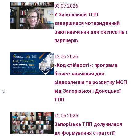
03.07.2026
У Запорізькій ТПП
завершився чотириденний
цикл навчання для експертів і
партнерів
12.06.2026
«Код стійкості»: програма
бізнес-навчання для
відновлення та розвитку МСП
від Запорізької і Донецької
сії.
ТПП
12.06.2026
Запорізька ТПП долучилася
до формування стратегії