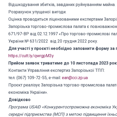
Відшкодування збитків, завданих руйнуванням майна.
Розрахунок упущеної вигоди.
Оцінка проводиться ліцензованими експертами Запорі
Запорізька торгово-промислова палата є повноважною
671/97-ВР від 02.12.1997 «Про торгово-промислові пал
України № 631/2022 від 20 грудня 2022 року.
Для участі у проєкті необхідно заповнити форму за
https://cutt.ly/qwrgpM3y
Прийом заявок триватиме до 10 листопада 2023 рок
Контакти Управління експертиз Запорізької ТПП:
тел. (067) 109-72-55, e-mail:
ean@cci.zp.ua
Проєкт реалізує Запорізька торгово-промислова пала
економіка України».
Довідково
Програма USAID «Конкурентоспроможна економіка Укра
середні підприємства (МСП) з метою підвищення їхнь