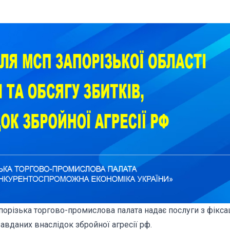
різька торгово-промислова палата надає послуги з фіксац
 завданих внаслідок збройної агресії рф.