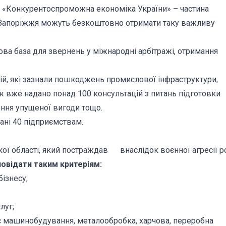
D «Конкурентоспроможна економіка України» – частина
 Запоріжжя можуть безкоштовно отримати таку важливу
ва база для звернень у міжнародні арбітражі, отримання
ій, які зазнали пошкоджень промислової інфраструктури,
ож вже надано понад 100 консультацій з питань підготовки
ення упущеної вигоди тощо.
ані 40 підприємствам.
кої області, який постраждав внаслідок воєнної агресії ро
овідати таким критеріям:
ізнесу;
луг;
машинобудування, металообробка, харчова, переробна