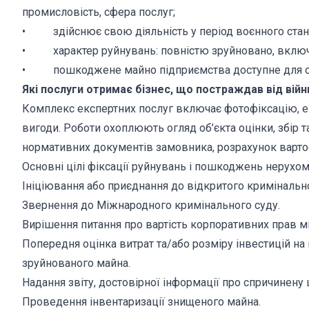
промисловість, сфера послуг;
• здійснює свою діяльність у період воєнного стан
• характер руйнувань: повністю зруйновано, включа
• пошкоджене майно підприємства доступне для о
Які послуги отримає бізнес, що постраждав від війн
Комплекс експертних послуг включає фотофіксацію, е
вигоди. Роботи охоплюють огляд об’єкта оцінки, збір та
нормативних документів замовника, розрахунок вартості
Основні цілі фіксації руйнувань і пошкоджень нерухом
Ініціювання або приєднання до відкритого кримінальн
Звернення до Міжнародного кримінального суду.
Вирішення питання про вартість корпоративних прав 
Попередня оцінка витрат та/або розміру інвестицій на
зруйнованого майна.
Надання звіту, достовірної інформації про спричинен
Проведення інвентаризації знищеного майна.