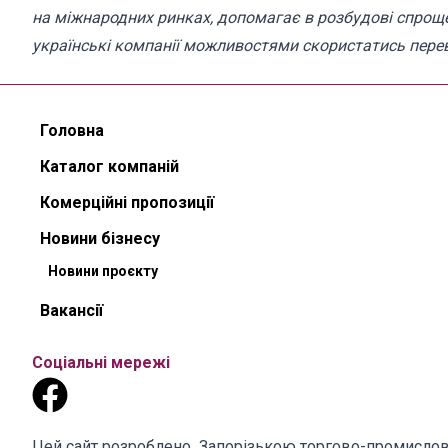
на міжнародних ринках, допомагає в розбудові спроще
українські компанії можливостями скористатись перев
Головна
Каталог компаній
Комерційні пропозиції
Новини бізнесу
Новини проєкту
Вакансії
Соціальні мережі
Цей сайт розроблено Запорізькою торгово-промислов