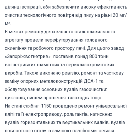
ділянці аспірації, аби забезпечити високу ефективність
очистки технологічного повітря від пилу на рівні 20 мг/
м³.
В межах ремонту двохванного сталеплавильного
агрегату провели перефутерування головного
склепіння та робочого простору печі. Для цього завод
«Запоріжвогнетрив» поставив понад 800 тонн
вогнетривких шамотних та периклазохромітових
виробів. Також виконано ревізію, ремонт та часткову
заміну опорних металоконструкцій ДСА-1 та
обслуговування основних вузлів газоочистки:
циклонів, систем зрошення, газоходів тощо.
На стані слябінг-1150 проведено ремонт універсальної
кліті та її електроприводу, рольгангів, натискних
вузлів горизонтальних та вертикальних валків, вузлів
поворотного столу із заміною платформи, ревізія