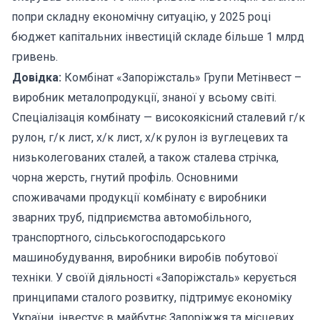
попри складну економічну ситуацію, у 2025 році
бюджет капітальних інвестицій складе більше 1 млрд
гривень.
Довідка:
Комбінат «Запоріжсталь» Групи Метінвест –
виробник металопродукції, знаної у всьому світі.
Спеціалізація комбінату — високоякісний сталевий г/к
рулон, г/к лист, х/к лист, х/к рулон із вуглецевих та
низьколегованих сталей, а також сталева стрічка,
чорна жерсть, гнутий профіль. Основними
споживачами продукції комбінату є виробники
зварних труб, підприємства автомобільного,
транспортного, сільськогосподарського
машинобудування, виробники виробів побутової
техніки. У своїй діяльності «Запоріжсталь» керується
принципами сталого розвитку, підтримує економіку
України, інвестує в майбутнє Запоріжжя та місцевих