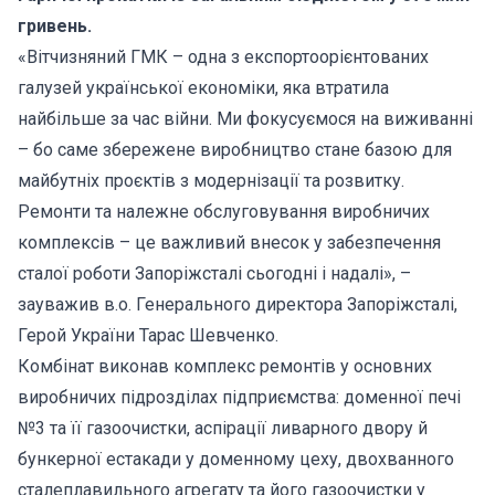
гривень.
«Вітчизняний ГМК – одна з експортоорієнтованих
галузей української економіки, яка втратила
найбільше за час війни. Ми фокусуємося на виживанні
– бо саме збережене виробництво стане базою для
майбутніх проєктів з модернізації та розвитку.
Ремонти та належне обслуговування виробничих
комплексів – це важливий внесок у забезпечення
сталої роботи Запоріжсталі сьогодні і надалі», –
зауважив в.о. Генерального директора Запоріжсталі,
Герой України Тарас Шевченко.
Комбінат виконав комплекс ремонтів у основних
виробничих підрозділах підприємства: доменної печі
№3 та її газоочистки, аспірації ливарного двору й
бункерної естакади у доменному цеху, двохванного
сталеплавильного агрегату та його газоочистки у