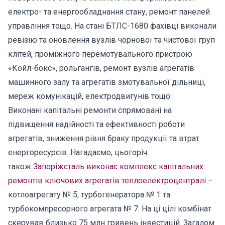
електро- та енергообладнання стану, ремонт панелей
управління тощо. На стані БТЛС-1680 фахівці виконали
ревізію та оновлення вузлів чорнової та чистової груп
клітей, проміжного перемотувального пристрою
«Койл-бокс», рольгангів, ремонт вузлів агрегатів
машинного залу та агрегатів змотувальної дільниці,
мереж комунікацій, електродвигунів тощо.
Виконані капітальні ремонти спрямовані на
підвищення надійності та ефективності роботи
агрегатів, зниження рівня браку продукції та втрат
енергоресурсів. Нагадаємо, цьогоріч
також
Запоріжсталь виконає комплекс капітальних
ремонтів ключових агрегатів теплоелектроцентралі
–
котлоагрегату № 5, турбогенератора № 1 та
турбокомпресорного агрегата № 7. На ці цілі комбінат
скерував близько 75 млн гривень інвестицій. Загалом