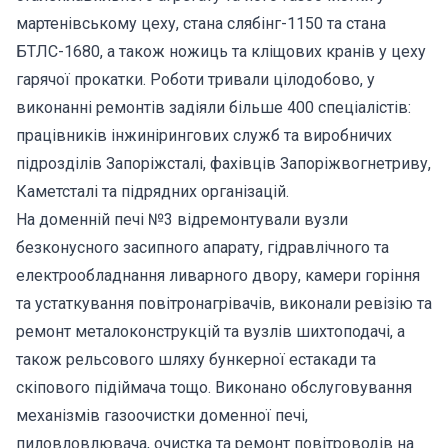
мартенівському цеху, стана слябінг-1150 та стана
БТЛС-1680, а також ножиць та кліщових кранів у цеху
гарячої прокатки. Роботи тривали цілодобово, у
виконанні ремонтів задіяли більше 400 спеціалістів:
працівників інжинірингових служб та виробничих
підрозділів Запоріжсталі, фахівців Запоріжвогнетриву,
Каметсталі та підрядних організацій.
На доменній печі №3 відремонтували вузли
безконусного засипного апарату, гідравлічного та
електрообладнання ливарного двору, камери горіння
та устаткування повітронагрівачів, виконали ревізію та
ремонт металоконструкцій та вузлів шихтоподачі, а
також рельсового шляху бункерної естакади та
скіпового підіймача тощо. Виконано обслуговування
механізмів газоочистки доменної печі,
пиловловлювача, очистка та ремонт повітроводів на