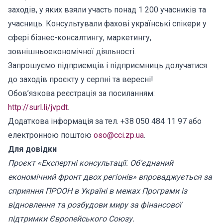
заходів, у яких взяли участь понад 1 200 учасників та
учасниць. Консультували фахові українські спікери у
сфері бізнес-консалтингу, маркетингу,
зовнішньоекономічної діяльності.
Запрошуємо підприємців і підприємниць долучатися
до заходів проєкту у серпні та вересні!
Обов’язкова реєстрація за посиланням:
http://surl.li/jvpdt
.
Додаткова інформація за тел. +38 050 484 11 97 або
електронною поштою
oso@cci.zp.ua
.
Для довідки
Проєкт «Експертні консультації. Об’єднаний
економічний фронт двох регіонів» впроваджується за
сприяння ПРООН в Україні в межах Програми із
відновлення та розбудови миру за фінансової
підтримки Європейського Союзу.