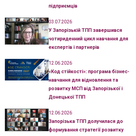
підприємців
03.07.2026
У Запорізькій ТПП завершився
чотириденний цикл навчання для
експертів і партнерів
12.06.2026
«Код стійкості»: програма бізнес-
навчання для відновлення та
розвитку МСП від Запорізької і
Донецької ТПП
12.06.2026
Запорізька ТПП долучилася до
формування стратегії розвитку