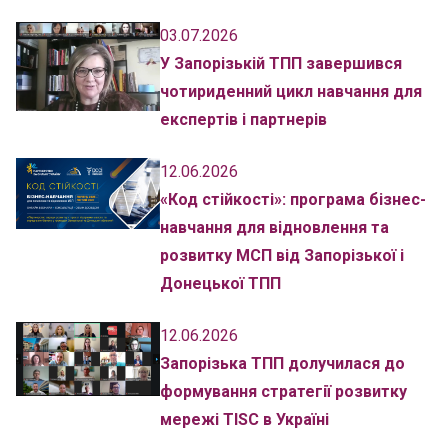
03.07.2026
У Запорізькій ТПП завершився
чотириденний цикл навчання для
експертів і партнерів
12.06.2026
«Код стійкості»: програма бізнес-
навчання для відновлення та
розвитку МСП від Запорізької і
Донецької ТПП
12.06.2026
Запорізька ТПП долучилася до
формування стратегії розвитку
мережі TISC в Україні