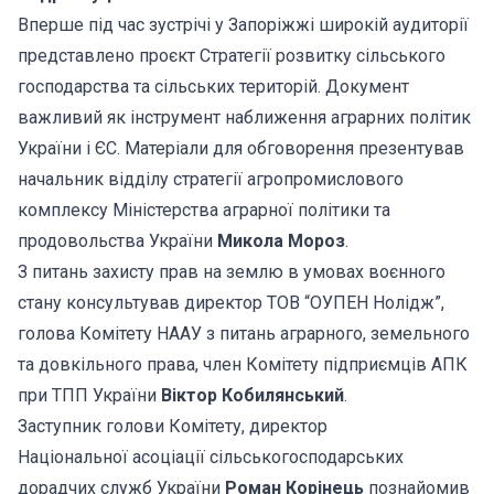
Вперше під час зустрічі у Запоріжжі широкій аудиторії
представлено проєкт Стратегії розвитку сільського
господарства та сільських територій. Документ
важливий як інструмент наближення аграрних політик
України і ЄС. Матеріали для обговорення презентував
начальник відділу стратегії агропромислового
комплексу Міністерства аграрної політики та
продовольства України
Микола Мороз
.
З питань захисту прав на землю в умовах воєнного
стану консультував директор ТОВ “ОУПЕН Нолідж”,
голова Комітету НААУ з питань аграрного, земельного
та довкільного права, член Комітету підприємців АПК
при ТПП України
Віктор Кобилянський
.
Заступник голови Комітету, директор
Національної асоціації сільськогосподарських
дорадчих служб України
Роман Корінець
познайомив