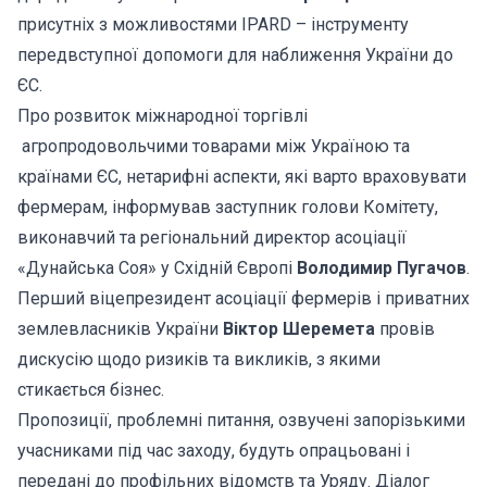
присутніх з можливостями IPARD – інструменту
передвступної допомоги для наближення України до
ЄС.
Про розвиток міжнародної торгівлі
агропродовольчими товарами між Україною та
країнами ЄС, нетарифні аспекти, які варто враховувати
фермерам, інформував заступник голови Комітету,
виконавчий та регіональний директор асоціації
«Дунайська Соя» у Східній Європі
Володимир Пугачов
.
Перший віцепрезидент асоціації фермерів і приватних
землевласників України
Віктор Шеремета
провів
дискусію щодо ризиків та викликів, з якими
стикається бізнес.
Пропозиції, проблемні питання, озвучені запорізькими
учасниками під час заходу, будуть опрацьовані і
передані до профільних відомств та Уряду. Діалог