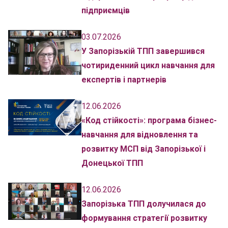
підприємців
03.07.2026
У Запорізькій ТПП завершився
чотириденний цикл навчання для
експертів і партнерів
12.06.2026
«Код стійкості»: програма бізнес-
навчання для відновлення та
розвитку МСП від Запорізької і
Донецької ТПП
12.06.2026
Запорізька ТПП долучилася до
формування стратегії розвитку