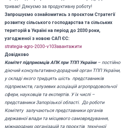
триває! Дякуємо за продуктивну роботу!
Запрошуємо ознайомитись з проєктом Стратегії
розвитку сільського господарства та сільських
територій в Україні на період до 2030 роки,
узгодженої з новою САП ЄС:
strategia-agro-2030-v10
Завантажити
Довідково
Комітет підприємців АПК при ТПП України
– постійно
діючий консультативно-дорадчий орган ТПП України,
у складі якого тридцять шість представників
підприємств, галузевих асоціацій агропродовольчої
сфери, науковців та експертів. У їх числі –
представники Запорізької області. До роботи
Комітету залучаються представники органів
державної влади та місцевого самоврядування,
міжнародних організацій та проєктів технічної