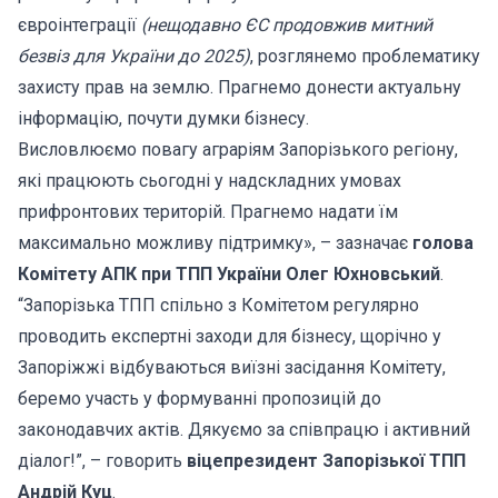
євроінтеграції
(нещодавно ЄС продовжив митний
безвіз для України до 2025)
, розглянемо проблематику
захисту прав на землю. Прагнемо донести актуальну
інформацію, почути думки бізнесу.
Висловлюємо повагу аграріям Запорізького регіону,
які працюють сьогодні у надскладних умовах
прифронтових територій. Прагнемо надати їм
максимально можливу підтримку», – зазначає
голова
Комітету АПК при ТПП України Олег Юхновський
.
“Запорізька ТПП спільно з Комітетом регулярно
проводить експертні заходи для бізнесу, щорічно у
Запоріжжі відбуваються виїзні засідання Комітету,
беремо участь у формуванні пропозицій до
законодавчих актів. Дякуємо за співпрацю і активний
діалог!”, – говорить
віцепрезидент Запорізької ТПП
Андрій Куц
.