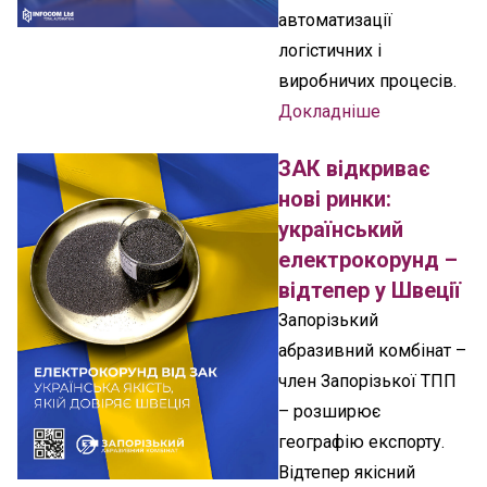
автоматизації
логістичних і
виробничих процесів.
Докладніше
ЗАК відкриває
нові ринки:
український
електрокорунд –
відтепер у Швеції
Запорізький
абразивний комбінат –
член Запорізької ТПП
– розширює
географію експорту.
Відтепер якісний