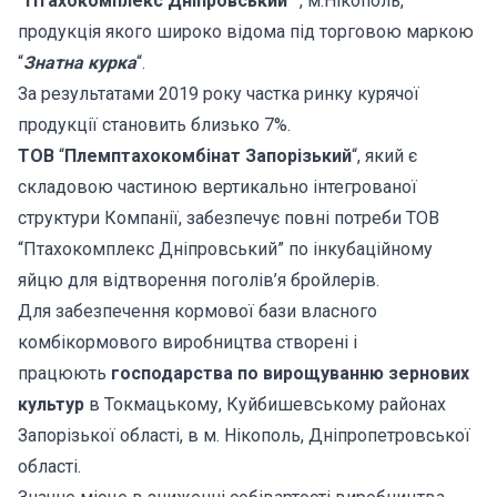
“Птахокомплекс Дніпровський”
, м.Нікополь,
продукція якого широко відома під торговою маркою
“
Знатна курка
“.
За результатами 2019 року частка ринку курячої
продукції становить близько 7%.
ТОВ
“
Племптахокомбінат Запорізький
“, який є
складовою частиною вертикально інтегрованої
структури Компанії, забезпечує повні потреби ТОВ
“Птахокомплекс Дніпровський” по інкубаційному
яйцю для відтворення поголів’я бройлерів.
Для забезпечення кормової бази власного
комбікормового виробництва створені і
працюють
господарства по вирощуванню зернових
культур
в Токмацькому, Куйбишевському районах
Запорізької області, в м. Нікополь, Дніпропетровської
області.