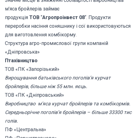
Значне місце в зниженні собівартості виробництва
м’яса бройлерів займає
продукція
ТОВ
“
Агропроінвест 08
“. Продукти
переробки насіння соняшнику і сої використовуються
для виготовлення комбікорму.
Структура агро-промислової групи компаній
«Дніпровська»
Птахівництво
ТОВ «ПК «Запорізький»
Вирощування батьківського поголів’я курчат
бройлерів, більше ніж 55 млн. яєць.
ТОВ «ПК «Дніпровський»
Виробництво м’яса курчат бройлерів та комбікормів.
Середньорічне поголів’я бройлерів – більше 33300 тис
голів.
ПФ «Центральна»