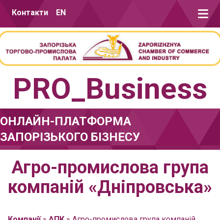
Перейти до вмісту
Контакти
EN
PRO_Business
ОНЛАЙН-ПЛАТФОРМА
ЗАПОРІЗЬКОГО БІЗНЕСУ
Агро-промислова група
компаній «Дніпровська»
Компанії
»
АПК
»
Агро-промислова група компаній