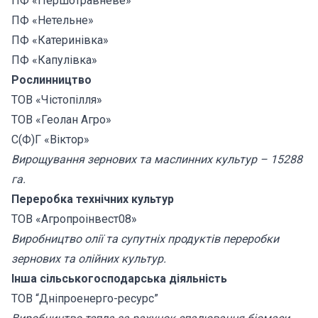
ПФ «Першотравневе»
ПФ «Нетельне»
ПФ «Катеринівка»
ПФ «Капулівка»
Рослинництво
ТОВ «Чістопілля»
ТОВ «Геолан Агро»
С(Ф)Г «Віктор»
Вирощування зернових та маслинних культур – 15288
га.
Переробка технічних культур
ТОВ «Агропроінвест08»
Виробництво олії та супутніх продуктів переробки
зернових та олійних культур.
Інша сільськогосподарська діяльність
ТОВ “Дніпроенерго-ресурс”