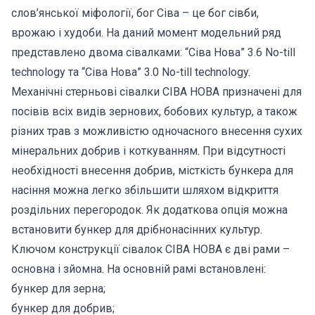
слов’янської міфології, бог Сіва – це бог сівби,
врожаю і худоби. На даний момент модельний ряд
представлено двома сівалками: “Сіва Нова” 3.6 No-till
technology та “Сіва Нова” 3.0 No-till technology.
Механічні стерньові сівалки СІВА НОВА призначені для
посівів всіх видів зернових, бобових культур, а також
різних трав з можливістю одночасного внесення сухих
мінеральних добрив і коткуванням. При відсутності
необхідності внесення добрив, місткість бункера для
насіння можна легко збільшити шляхом відкриття
роздільних перегородок. Як додаткова опція можна
встановити бункер для дрібнонасінних культур.
Ключом конструкції сівалок СІВА НОВА є дві рами –
основна і зйомна. На основній рамі встановлені:
бункер для зерна;
бункер для добрив;