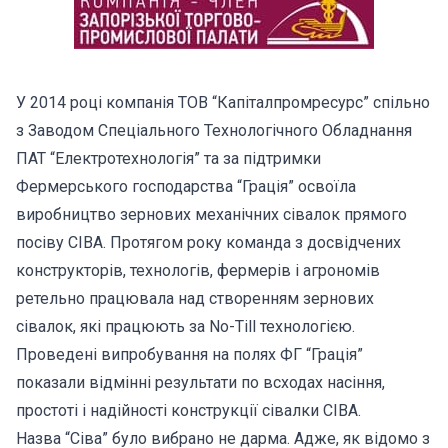
У 2014 році компанія ТОВ “Капіталпромресурс” спільно
з Заводом Спеціального Технологічного Обладнання
ПАТ “Електротехнологія” та за підтримки
Фермерського господарства “Грація” освоїла
виробництво зернових механічних сівалок прямого
посіву СІВА. Протягом року команда з досвідчених
конструкторів, технологів, фермерів і агрономів
ретельно працювала над створенням зернових
сівалок, які працюють за Nо-Till технологією.
Проведені випробування на полях ФГ “Грація”
показали відмінні результати по всходах насіння,
простоті і надійності конструкції сівалки СІВА.
Назва “Сіва” було вибрано не дарма. Адже, як відомо з