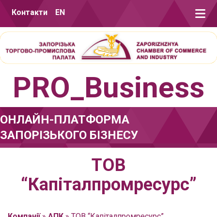
Перейти до вмісту
Контакти
EN
PRO_Business
ОНЛАЙН-ПЛАТФОРМА
ЗАПОРІЗЬКОГО БІЗНЕСУ
ТОВ
“Капіталпромресурс”
Компанії
»
АПК
»
ТОВ “Капіталпромресурс”