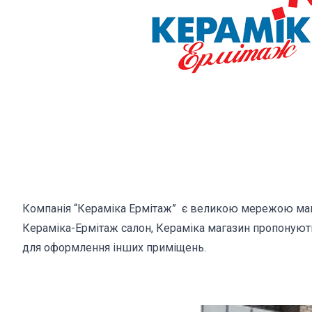
Компанія “Кераміка Ермітаж” є великою мережою магаз
Кераміка-Ермітаж салон, Кераміка магазин пропонують 
для оформлення інших приміщень.