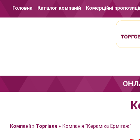
Перейти до вмісту
Головна
Каталог компаній
Комерційні пропозиці
ОНЛ
К
Компанії
»
Торгівля
»
Компанія “Кераміка Ермітаж”