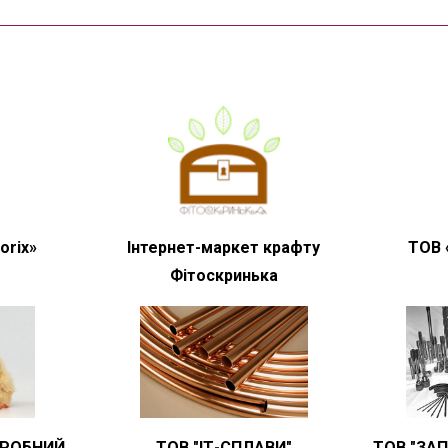
orix»
Інтернет-маркет крафту
ТОВ 
Фітоскринька
ЕРОБНИЙ
ТОВ "ІТ-СПЛАВИ"
ТОВ "ЗА