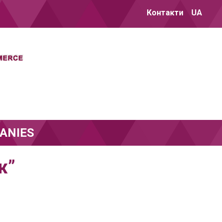
Контакти
UA
ANIES
ж”