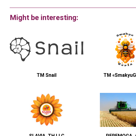
Might be interesting:
TM Snail
ТМ «SmakyuG
SLAVIA, TH LLC
PEREMOGA, 