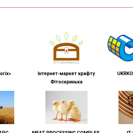
orix»
Інтернет-маркет крафту
UKRKO
Фітоскринька
APC
MEAT PROCESSING COMPLEX,
IT