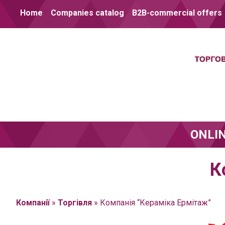
Skip to content
Home
Companies catalog
B2B-commercial offers
ONLI
К
Компанії
»
Торгівля
»
Компанія “Кераміка Ермітаж”