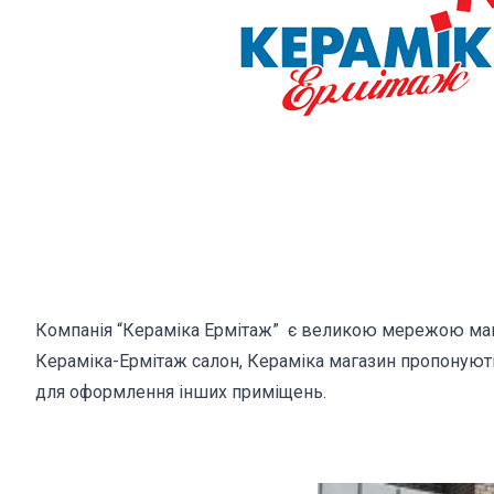
Компанія “Кераміка Ермітаж” є великою мережою магаз
Кераміка-Ермітаж салон, Кераміка магазин пропонують 
для оформлення інших приміщень.