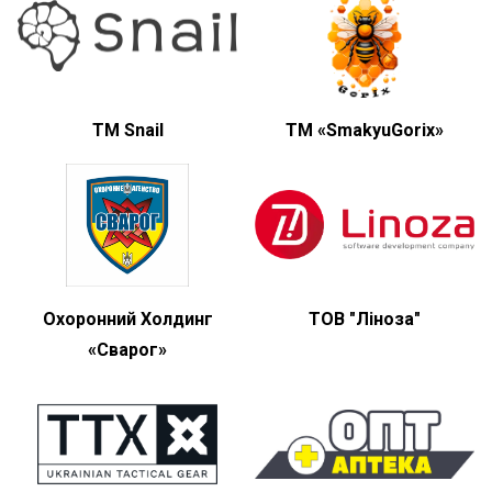
TM Snail
ТМ «SmakyuGorix»
Охоронний Холдинг
ТОВ "Ліноза"
«Сварог»