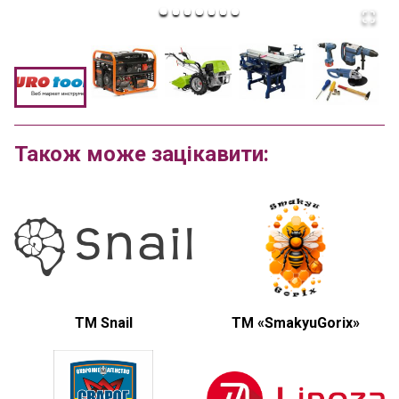
Також може зацікавити:
TM Snail
ТМ «SmakyuGorix»