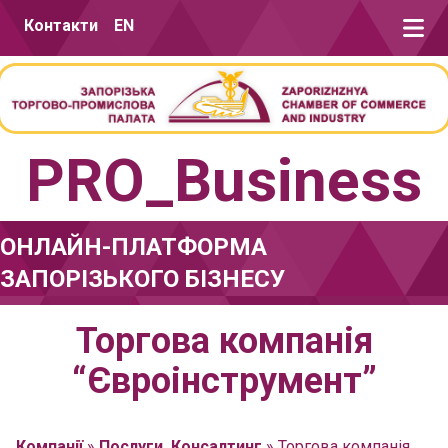
Перейти до вмісту
Контакти
EN
PRO_Business
ОНЛАЙН-ПЛАТФОРМА
ЗАПОРІЗЬКОГО БІЗНЕСУ
Торгова компанія
“Євроінструмент”
Компанії
»
Послуги. Консалтинг
»
Торгова компанія