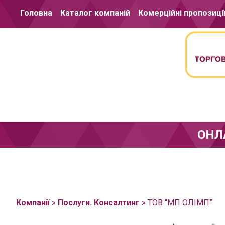
Перейти до вмісту
Головна
Каталог компаній
Комерційні пропозиці
ОНЛ
Компанії
»
Послуги. Консалтинг
»
ТОВ “МП ОЛІМП”