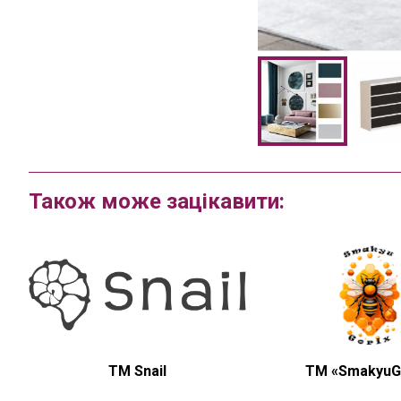
Також може зацікавити:
TM Snail
ТМ «SmakyuG