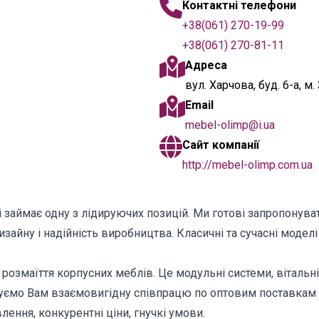
Контактні телефони
+38(061) 270-19-99
+38(061) 270-81-11
Адреса
вул. Харчова, буд. 6-а, м
Email
mebel-olimp@i.ua
Сайт компанії
http://mebel-olimp.com.ua
і займає одну з лідируючих позицій. Ми готові запропонува
дизайну і надійність виробництва. Класичні та сучасні мод
змаїття корпусних меблів. Це модульні системи, вітальні, с
нуємо Вам взаємовигідну співпрацю по оптовим поставкам 
лення, конкурентні ціни, гнучкі умови.