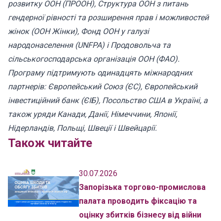
розвитку ООН (ПРООН), Структура ООН з питань
гендерної рівності та розширення прав і можливостей
жінок (ООН Жінки), Фонд ООН у галузі
народонаселення (UNFPA) і Продовольча та
сільськогосподарська організація ООН (ФАО).
Програму підтримують одинадцять міжнародних
партнерів: Європейський Союз (ЄС), Європейський
інвестиційний банк (ЄІБ), Посольство США в Україні, а
також уряди Канади, Данії, Німеччини, Японії,
Нідерландів, Польщі, Швеції і Швейцарії.
Також читайте
30.07.2026
Запорізька торгово-промислова
палата проводить фіксацію та
оцінку збитків бізнесу від війни