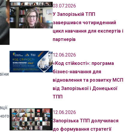
03.07.2026
У Запорізькій ТПП
завершився чотириденний
цикл навчання для експертів і
партнерів
12.06.2026
«Код стійкості»: програма
бізнес-навчання для
аїни
відновлення та розвитку МСП
від Запорізької і Донецької
ТПП
ції.
12.06.2026
ного
Запорізька ТПП долучилася
до формування стратегії