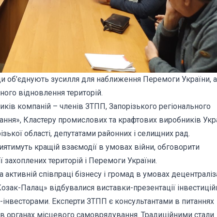
ди об’єднують зусилля для наближення Перемоги України, а
ого відновлення територій.
ників компаній – членів ЗТПП, Запорізького регіонального
ання», Кластеру промислових та крафтових виробників Укр
зької області, депутатами районних і селищних рад.
иятимуть кращій взаємодії в умовах війни, обговорити
ї захоплених територій і Перемоги України.
активній співпраці бізнесу і громад в умовах децентраліза
Козак-Палац» відбувалися виставки-презентації інвестицій
и-інвесторами. Експерти ЗТПП є консультантами в питаннях
в органах місцевого самоврядування. Традиційними стали