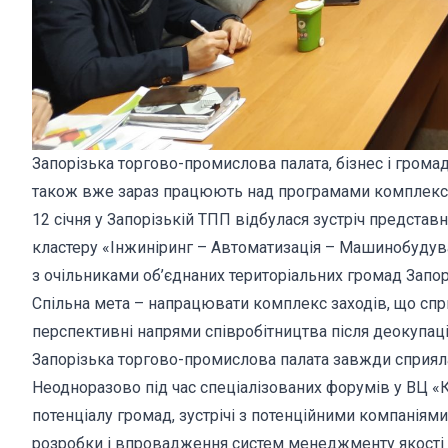
Запорізька торгово-промислова палата, бізнес і грома
також вже зараз працюють над програмами комплексн
12 січня у Запорізькій ТПП відбулася зустріч представ
кластеру «Інжиніринг – Автоматизація – Машинобудув
з очільниками об’єднаних територіальних громад Запорі
Спільна мета – напрацювати комплекс заходів, що спр
перспективні напрями співробітництва після деокупаці
Запорізька торгово-промислова палата завжди сприяла 
Неодноразово під час спеціалізованих форумів у ВЦ «
потенціалу громад, зустрічі з потенційними компаніям
розробки і впровадження систем менеджменту якості 