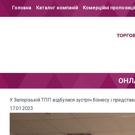
Перейти до вмісту
Головна
Каталог компаній
Комерційні пропозиці
ОНЛ
У Запорізькій ТПП відбулася зустріч бізнесу і предста
17.01.2023