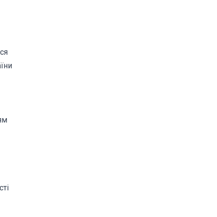
ся
аїни
ям
сті