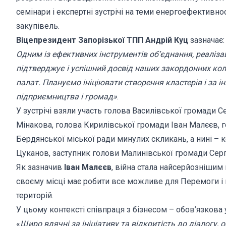
семінари і експертні зустрічі на теми енергоефективнос
закупівель.
Віцепрезидент Запорізької ТПП Андрій Куц
зазначає
Одним із ефективних інструментів об’єднання, реалізації
підтверджує і успішний досвід наших закордонних коле
палат. Плануємо ініціювати створення кластерів і за і
підприємництва і громад»
.
У зустрічі взяли участь голова Василівської громади С
Мінакова, голова Кирилівської громади Іван Малєєв, 
Бердянської міської ради минулих скликань, а нині – к
Цуканов, заступник голови Малинівської громади Серг
Як зазначив
Іван Малєєв
, війна стала найсерйознішим 
своєму місці має робити все можливе для Перемоги і 
територій.
У цьому контексті співпраця з бізнесом – обов’язков
«
Щиро вдячні за ініціативу та відкритість до діалогу,