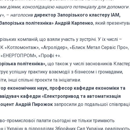
и діями, консолідацією нашого потенціалу для допомоги 
у», – наголосив
директор Запорізького кластеру ІАМ,
апорізька політехніка» Андрій Карпенко
, який презентув
зьких компаній, що взяли участь у зустрічі. У їх числі –
К «Котломонтаж», «Агролідер», «Блиск Метал Сервіс Про»,
, «ЕНЕРГОПРОМ», «Профі +».
різька політехніка»,
що також у числі засновників Класте
ує успішну практику взаємодії з бізнесом і громадами,
, інші спільні проєкти та ініціативи.
тор економічних наук, професор кафедри економіки та
авідувач кафедри «Електропривод та автоматизація
 доцент Андрій Пирожок
запросили до подальшої співпраці
гово-промислової палати сьогодні не тільки тримають
 і Україну в підрозділах Збройних Сил України, реалізують