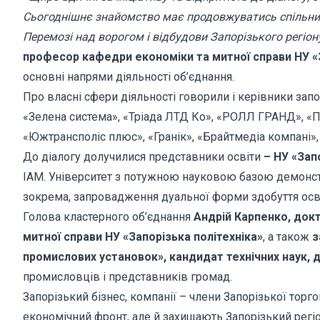
Сьогоднішнє знайомство має продовжуватись спільним
Перемозі над ворогом і відбудови Запорізького регіон
професор кафедри економіки та митної справи НУ «З
основні напрями діяльності об’єднання.
Про власні сфери діяльності говорили і керівники запорі
«Зелена система», «Тріада ЛТД Ко», «РОЛЛ ГРАНД», «П
«Южтрансполіс плюс», «Гранік», «Брайтмедіа компані»
До діалогу долучилися представники освіти
– НУ «Запо
ІАМ. Університет з потужною науковою базою демонстр
зокрема, запровадження дуальної форми здобуття освіти
Голова кластерного об’єднання
Андрій Карпенко, док
митної справи НУ «Запорізька політехніка»
, а також
з
промислових установок», кандидат технічних наук,
промисловців і представників громад.
Запорізький бізнес, компанії – члени Запорізької тор
економічний фронт, але й захищають Запорізький регіон