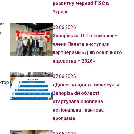
розвитку мережі TISC в
Україні
и.
08.06.2026
ь
Запорізька ТПП і компанії –
члени Палати виступили
партнерами «Днів освітнього
лідерства – 2026»
07.06.2026
ктор
«Діалог влади та бізнесу»: в
Запорізькій області
стартувала оновлена
регіональна грантова
програма
29.05.2026