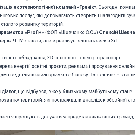
ізація
екотехнологічної компанії «Гранік»
. Сьогодні компа
нгових послуг, які допомагають створити і налагодити суч
сталого розвитку територій.
приємства «Profi+»
(ФОП «Шевченко О.С.»)
Олексій Шевч
ів, ЧПУ-станків, але й реалізує освітні кейси з 3d
ічного обладнання, 3D-технології, електротранспорт,
ела енергії, освітні проєкти, реклама і просування онлайн 
ам представники запорізького бізнесу. Та головне – є спіл
й діалог, що відбувся, вже у близькому майбутньому стане
звитку територій, які постраждали внаслідок збройної агр
ласті запрошують долучатися представників інших громад,