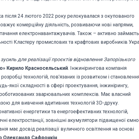
яка після 24 лютого 2022 року релокувалася з окупованого
овжує комерційну діяльність, розвиваючи нові напрями,
тачання електронавантажувачів. Також – активно займаєть
ності Кластеру промислових та крафтових виробників Укр
 зусиль для реалізації проєктів відновлення Запорізького
Ко» Кирило Красносельський
. Інжинірингова компанія
, розробці технологій, пов’язаних із розвитком і становленн
ь-якої складності в сфері проектування, інжинірингу,
ку роботизованих зварювальних комплексів. Має власний
зою для вивчення адитивних технологій 3D-друку.
ернативної енергетики та енергоефективних технологій,
чні електростанції, зовнішні акумулятори підвищеної ємно
анія має досвід реалізації вуличного освітлення на основі
р Олександр Сафронкін
.