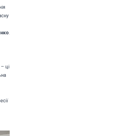
нія
асну
енко
.
– ці
ьна
есії