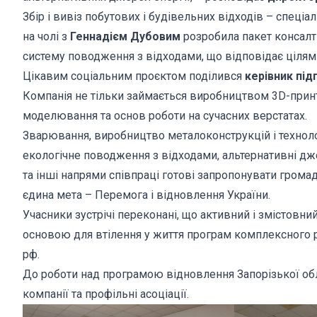
Збір і вивіз побутових і будівельних відходів – спеціал
на чолі з
Геннадієм Дубовим
розробила пакет консалти
систему поводження з відходами, що відповідає цілям 
Цікавим соціальним проєктом поділився
керівник під
Компанія не тільки займається виробництвом 3D-принтер
моделювання та основ роботи на сучасних верстатах.
Зварювання, виробництво металоконструкцій і технолог
екологічне поводження з відходами, альтернативні джер
та інші напрями співпраці готові запропонувати громад
єдина мета – Перемога і відновлення України.
Учасники зустрічі переконані, що активний і змістовни
основою для втілення у життя програм комплексного ро
рф.
До роботи над програмою відновлення Запорізької об
компанії та профільні асоціації.