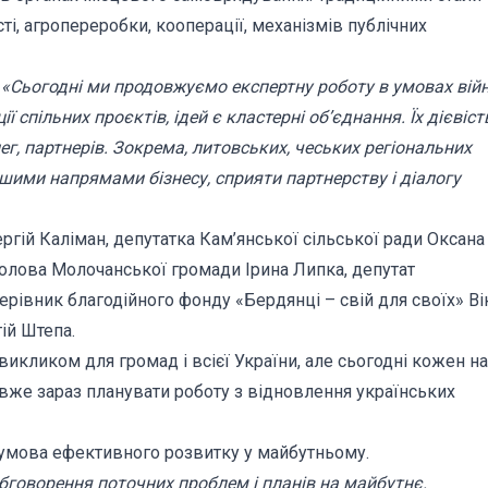
ті, агропереробки, кооперації, механізмів публічних
:
«Сьогодні ми продовжуємо експертну роботу в умовах війн
 спільних проєктів, ідей є кластерні об’єднання. Їх дієвіст
г, партнерів. Зокрема, литовських, чеських регіональних
ншими напрямами бізнесу, сприяти партнерству і діалогу
ергій Каліман, депутатка Кам’янської сільської ради Оксана
голова Молочанської громади Ірина Липка, депутат
ерівник благодійного фонду «Бердянці – свій для своїх» Ві
ій Штепа.
викликом для громад і всієї України, але сьогодні кожен на
вже зараз планувати роботу з відновлення українських
а умова ефективного розвитку у майбутньому.
 обговорення поточних проблем і планів на майбутнє.