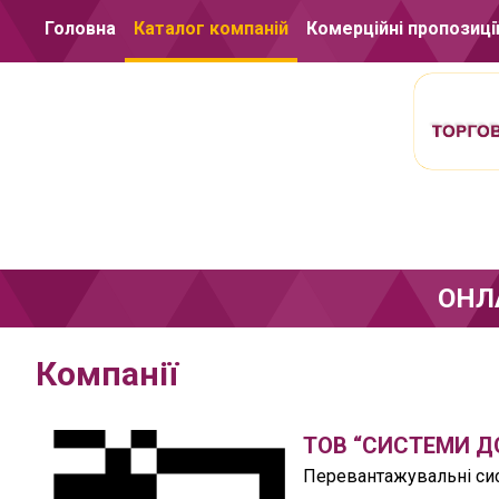
Перейти до вмісту
Головна
Каталог компаній
Комерційні пропозиці
ОНЛ
Компанії
ТОВ “СИСТЕМИ Д
Перевантажувальні сис