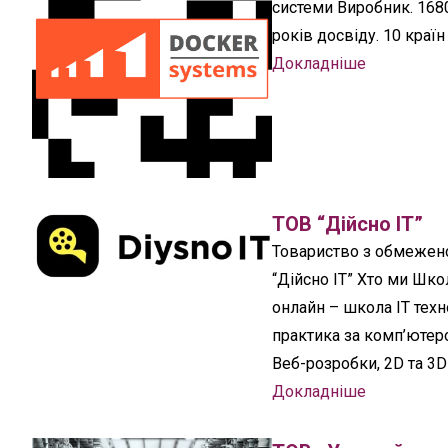
системи Виробник. 168
років досвіду. 10 країн
Докладніше
ТОВ “Дійсно IT”
Товариство з обмежено
“Дійсно IT” Хто ми Шко
онлайн – школа IT тех
практика за комп’ютер
Веб-розробки, 2D та 3D
Докладніше