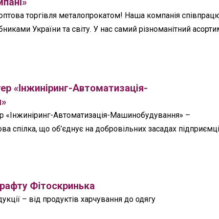
пані»
 оптова торгівля металопрокатом! Наша компанія співпрац
никами України та світу. У нас самий різноманітний асорт
тер «Інжиніринг-Автоматизація-
я»
ер «Інжиніринг-Автоматизація-Машинобудування» –
ва спілка, що об’єднує на добровільних засадах підприємц
крафту Фітоскринька
кції – від продуктів харчування до одягу