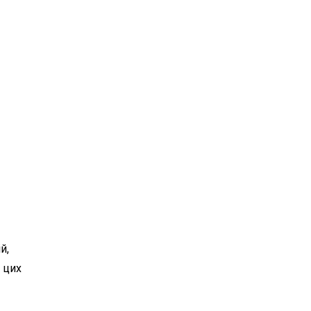
й,
у цих