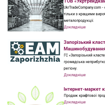
ТОВ «Укртрейдкам
UkrTradeCompany.com -
тільки з кращими вироб
металопродукції.
Докладніше
Запорізький клас
Машинобудуванн
ГС «Запорізький класт
громадська неприбутко
регіону.
Докладніше
Інтернет-маркет 
Продаж крафтової проду
Докладніше