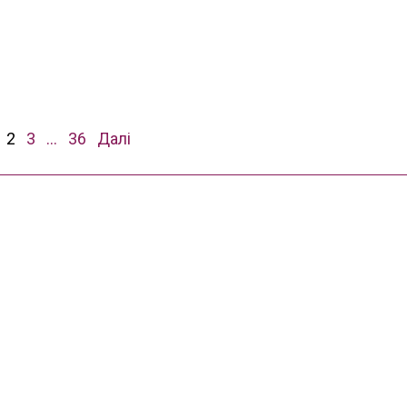
2
3
…
36
Далі